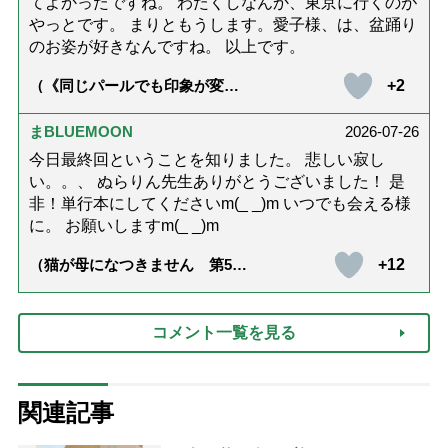
てよかったですね。 わたくしなんか、東京に行くのが
やっとです。 まりともうします。愛子様、は、盆踊り
のお姿が好きなんですね。 以上です。
+2
（《同じパールでも印象が変
化》皇后雅子さまに学ぶ「大人
の夏ネックレス」上品＆涼しげ
に見せる4つの法則）
まBLUEMOON
2026-07-26
今日最終回ということを知りました。 悲しい寂し
い。。、 ぬらりん先生ありがとうございました！ 是
非！単行本にしてくださいm(_ _)m いつでも会える様
に。 お願いしますm(_ _)m
+12
（猫が母になつきません 第500
話「ありがとう」【最終話】）
コメント一覧を見る
関連記事