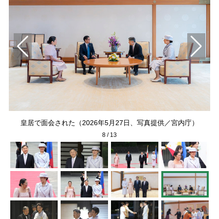
下
雅
皇居で面会された（2026年5月27日、写真提供／宮内庁）
8
/
13