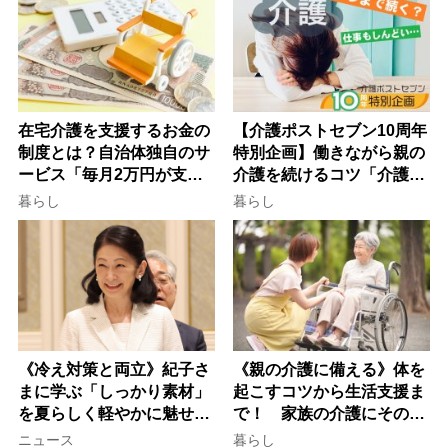
在宅介護を支援するお金の
【介護ポストセブン10周年
制度とは？自治体独自のサ
特別企画】働きながら親の
ービス「毎月2万円が支給
介護を続けるコツ「介護は
される」ケースも【FP解
10年以上続くことも…3つ
暮らし
暮らし
説】
のフェーズに分けて考えて
みよう」【社会福祉士解
説】
《冷え対策と両立》紀子さ
《親の介護に備える》体を
まに学ぶ「しっかり素材」
起こすコツから生活支援ま
を夏らしく軽やかに魅せる
で！ 家族の介護にそのま
3つの着こなし法則
ま活かせる2つの資格
ニュース
暮らし