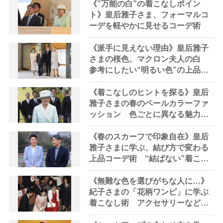
《”万能の白”の着こなしポイン
ト》皇后雅子さま、フォーマルコ
ーデを軽やかに見せるコーデ術
《派手に見えない理由》皇后雅子
さまの桜色、マクロン夫人の白
参考にしたい“明るい色”の上品な
使い方
《着こなしのヒントを探る》皇后
雅子さまの春のペールカラーファ
ッション 色ごとに異なる魅力と
は
《春のスカーフで印象自在》皇后
雅子さまに学ぶ、結び方で変わる
上品コーデ術 “結ばない”着こな
しも
《無難な色を選びがちな人に…》
紀子さまの「花柄ワンピ」に学ぶ
着こなし術 アクセサリーなどの
小物はシンプルに