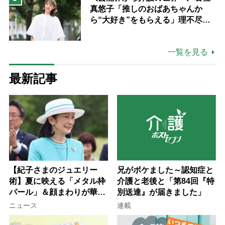
真悠子「推しのおばあちゃんか
ら“大好き”をもらえる」理不尽さ
も吹き飛ぶ“やりがい”、介護の現
場は「愛おしい」
一覧を見る
最新記事
【紀子さまのジュエリー
兄がボケました～認知症と
術】夏に映える「メタル枠
介護と老後と「第84回『特
パール」＆顔まわりが華や
別送達』が届きました」
ぐ「揺れる一粒」の使い分
ニュース
連載
け方