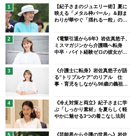
猫が母になつきません
【紀子さまのジュエリー術】夏に
1
映える「メタル枠パール」＆顔ま
息子の遠距離介護サバイバル術
わりが華やぐ「揺れる一粒」の使
兄がボケました
便利なサービス
い分け方
予防法
《電撃引退から6年》岩佐真悠子、
2
ミスマガジンから介護職へ転身
中卒・バイト経験ゼロの彼女が見
つけた“居場所”「社会の役に立ち
ながら自分らしくいられる」
《介護士に転身》岩佐真悠子が語
3
る“トリプルケア”のリアル 仕
事・育児をしながら96歳の義祖母
と同居して介護 プロだから言え
る「家での介護は“雑”でも気にし
《冷え対策と両立》紀子さまに学
4
ない」
ぶ「しっかり素材」を夏らしく軽
やかに魅せる3つの着こなし法則
《芸能界から介護の世界へ》岩佐
5