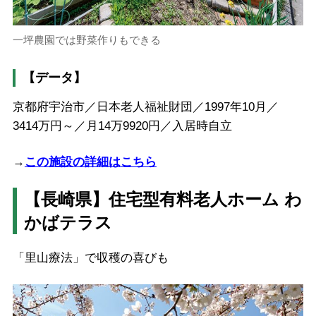
一坪農園では野菜作りもできる
【データ】
京都府宇治市／日本老人福祉財団／1997年10月／
3414万円～／月14万9920円／入居時自立
→
この施設の詳細はこちら
【長崎県】住宅型有料老人ホーム わ
かばテラス
「里山療法」で収穫の喜びも