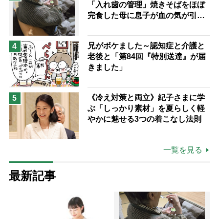
「入れ歯の管理」焼きそばをほぼ
完食した母に息子が血の気が引い
た理由
兄がボケました～認知症と介護と
4
老後と「第84回『特別送達』が届
きました」
《冷え対策と両立》紀子さまに学
5
ぶ「しっかり素材」を夏らしく軽
やかに魅せる3つの着こなし法則
一覧を見る
最新記事