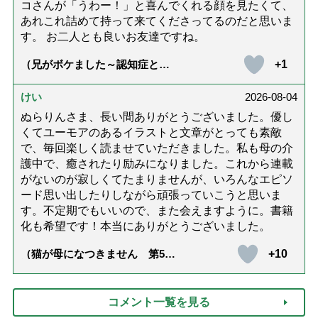
コさんが「うわー！」と喜んでくれる顔を見たくて、
あれこれ詰めて持って来てくださってるのだと思いま
す。 お二人とも良いお友達ですね。
+1
（兄がボケました～認知症と介
護と老後と「第84回『特別送
達』が届きました」）
けい
2026-08-04
ぬらりんさま、長い間ありがとうございました。優し
くてユーモアのあるイラストと文章がとっても素敵
で、毎回楽しく読ませていただきました。私も母の介
護中で、癒されたり励みになりました。これから連載
がないのが寂しくてたまりませんが、いろんなエピソ
ード思い出したりしながら頑張っていこうと思いま
す。不定期でもいいので、また会えますように。書籍
化も希望です！本当にありがとうございました。
+10
（猫が母になつきません 第500
話「ありがとう」【最終話】）
コメント一覧を見る