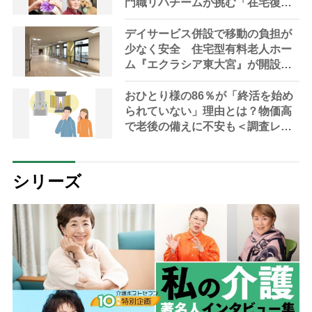
門職リハチームが挑む「在宅復帰
の可能性を広げる」「人生の幸福
を追求する」 “リハビリ革命”と
デイサービス併設で移動の負担が
は？
少なく安全 住宅型有料老人ホー
ム『エクラシア東大宮』が開設
【埼玉県・さいたま市】
おひとり様の86％が「終活を始め
られていない」理由とは？物価高
で老後の備えに不安も＜調査レポ
ート＞
シリーズ