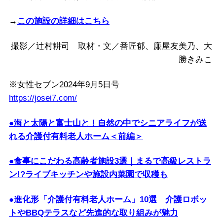
→
この施設の詳細はこちら
撮影／辻村耕司 取材・文／番匠郁、廉屋友美乃、大
勝きみこ
※女性セブン2024年9月5日号
https://josei7.com/
●海と太陽と富士山と！自然の中でシニアライフが送
れる介護付有料老人ホーム＜前編＞
●食事にこだわる高齢者施設3選｜まるで高級レストラ
ン!?ライブキッチンや施設内菜園で収穫も
●進化形「介護付有料老人ホーム」10選 介護ロボッ
トやBBQテラスなど先進的な取り組みが魅力