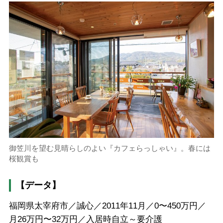
御笠川を望む見晴らしのよい『カフェらっしゃい』。春には
桜観賞も
【データ】
福岡県太宰府市／誠心／2011年11月／0〜450万円／
月26万円〜32万円／入居時自立～要介護