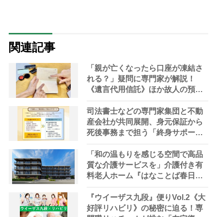
関連記事
「親が亡くなったら口座が凍結さ
れる？」疑問に専門家が解説！
《遺言代用信託》ほか故人の預金
を引き出す方法やサービス
司法書士などの専門家集団と不動
産会社が共同展開、身元保証から
死後事務まで担う「終身サポー
ト」の提供を開始
「和の温もりを感じる空間で高品
質な介護サービスを」介護付き有
料老人ホーム『はなことば春日
部』来春オープン【埼玉県・春日
部市】
『ウイーザス九段』便りVol.2《大
好評リハビリ》の秘密に迫る！専