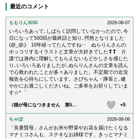
最近のコメント
ももりん3030
2026-08-07
いろいろあって､しばらく訪問していなかったので､今
日になって500回が最終話と知り､愕然となりました
(@_@;) 10年経ってたんですね･･ ぬらりんさんの
ホッコリするイラストと文章が大好きでした❢❢ 介
護では身内に理解してもらえないもどかしさを感じた
り､いろいろありましたが､ぬらりんさんの文章を読ん
で心救われたことが多々ありました。不定期での近況
報告を心待ちにしています。さびちゃん・隊長と､健
やかにお過ごしくださいね。ご多幸をお祈りしていま
す☆*゜
+5
（猫が母になつきません 第500
話「ありがとう」【最終話】）
ちゃぼ
2026-08-06
「良妻賢母」さんがお米や野菜やお花を届けたくなる
マナミコさんも、ステキなお姉様です。きっとマナミ