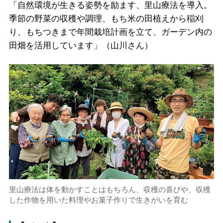
「自然環境が生きる姿勢を励ます、里山療法を導入。
季節の野菜の収穫や調理、もち米の田植えから稲刈
り、もちつきまで年間栽培計画を立て、ガーデン内の
田畑を活用しています」（山川さん）
里山療法は体を動かすことはもちろん、収穫の喜びや、収穫
した作物を用いた料理やお菓子作りで生きがいを育む