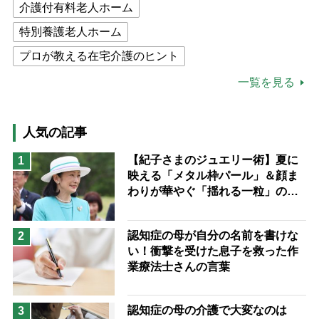
介護付有料老人ホーム
特別養護老人ホーム
プロが教える在宅介護のヒント
公的介護保険制度
介護食
一覧を見る
高木ブー
ケアマネジャー
猫が母になつきません
人気の記事
息子の遠距離介護サバイバル術
【紀子さまのジュエリー術】夏に
1
映える「メタル枠パール」＆顔ま
兄がボケました
便利なサービス
わりが華やぐ「揺れる一粒」の使
予防法
い分け方
認知症の母が自分の名前を書けな
2
い！衝撃を受けた息子を救った作
業療法士さんの言葉
認知症の母の介護で大変なのは
3