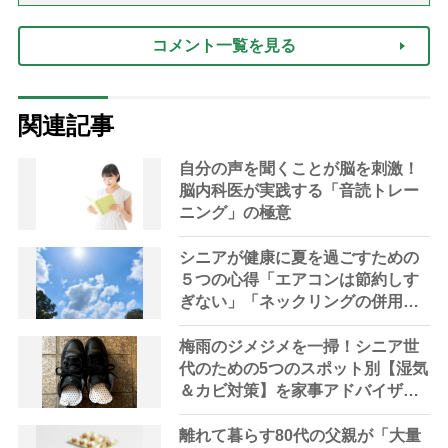
コメント一覧を見る
関連記事
自分の声を聞くことが脳を刺激！
脳内科医が実践する「音読トレー
ニング」の極意
シニアが健康に夏を過ごすための
５つの心得「エアコンは節約しす
ぎない」「ネックリングの併用で
電気代をお得に」【節約＆家事ア
ドバイザー解説】
梅雨のジメジメを一掃！シニア世
代のための5つのスポット別【湿気
＆カビ対策】を家事アドバイザー
が指南
離れて暮らす80代の父親が「大量