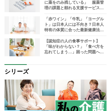
に薬をのみ残している」 服薬管
理の課題と頼れる支援サービスを
専門家が解説
「赤ワイン」「牛乳」「ヨーグル
ト」は日本人には不向き？日本人
特有の体質に合った最新健康法を
内科医が指南
【認知症の人の食事サポート】
「味がわからない？」「食べ方を
忘れてしまう…」困った問題への5
つの工夫【管理栄養士解説】
シリーズ