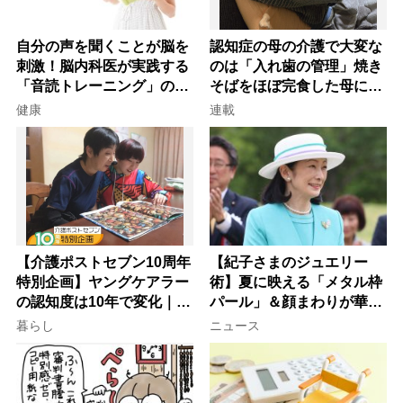
自分の声を聞くことが脳を
認知症の母の介護で大変な
刺激！脳内科医が実践する
のは「入れ歯の管理」焼き
「音読トレーニング」の極
そばをほぼ完食した母に息
意
子が血の気が引いた理由
健康
連載
【介護ポストセブン10周年
【紀子さまのジュエリー
特別企画】ヤングケアラー
術】夏に映える「メタル枠
の認知度は10年で変化｜流
パール」＆顔まわりが華や
行語大賞にノミネート、法
ぐ「揺れる一粒」の使い分
暮らし
ニュース
律にも明記されたが果たし
け方
て現在は？