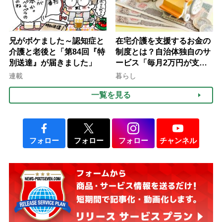
兄がボケました～認知症と
在宅介護を支援するお金の
介護と老後と「第84回『特
制度とは？自治体独自のサ
別送達』が届きました」
ービス「毎月2万円が支給
される」ケースも【FP解
連載
暮らし
説】
一覧を見る
フォロー
フォロー
フォロー
チャンネル