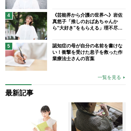
つけた“居場所”「社会の役に立ち
ながら自分らしくいられる」
《芸能界から介護の世界へ》岩佐
4
真悠子「推しのおばあちゃんか
ら“大好き”をもらえる」理不尽さ
も吹き飛ぶ“やりがい”、介護の現
場は「愛おしい」
認知症の母が自分の名前を書けな
5
い！衝撃を受けた息子を救った作
業療法士さんの言葉
一覧を見る
最新記事