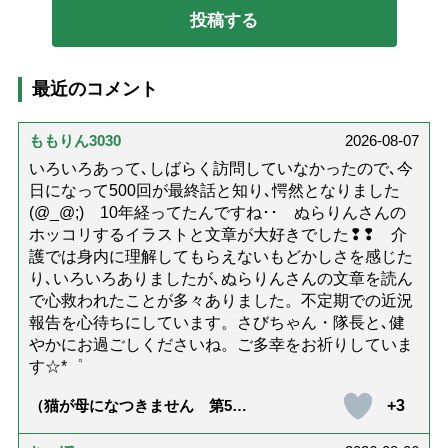
最近のコメント
ももりん3030
2026-08-07
いろいろあって､しばらく訪問していなかったので､今
日になって500回が最終話と知り､愕然となりました
(@_@;) 10年経ってたんですね･･ ぬらりんさんの
ホッコリするイラストと文章が大好きでした❢❢ 介
護では身内に理解してもらえないもどかしさを感じた
り､いろいろありましたが､ぬらりんさんの文章を読ん
で心救われたことが多々ありました。不定期での近況
報告を心待ちにしています。さびちゃん・隊長と､健
やかにお過ごしくださいね。ご多幸をお祈りしていま
す☆*゜
+3
（猫が母になつきません 第500
話「ありがとう」【最終話】）