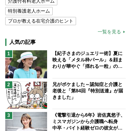
介護付有料老人ホーム
特別養護老人ホーム
プロが教える在宅介護のヒント
公的介護保険制度
介護食
一覧を見る
高木ブー
ケアマネジャー
人気の記事
猫が母になつきません
【紀子さまのジュエリー術】夏に
1
映える「メタル枠パール」＆顔ま
息子の遠距離介護サバイバル術
わりが華やぐ「揺れる一粒」の使
兄がボケました
便利なサービス
い分け方
予防法
兄がボケました～認知症と介護と
2
老後と「第84回『特別送達』が届
きました」
《電撃引退から6年》岩佐真悠子、
3
ミスマガジンから介護職へ転身
中卒・バイト経験ゼロの彼女が見