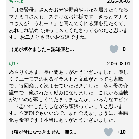
ちゃぼ
2026-08-06
「良妻賢母」さんがお米や野菜やお花を届けたくなる
マナミコさんも、ステキなお姉様です。きっとマナミ
コさんが「うわー！」と喜んでくれる顔を見たくて、
あれこれ詰めて持って来てくださってるのだと思いま
す。 お二人とも良いお友達ですね。
0
（兄がボケました～認知症と介
護と老後と「第84回『特別送
達』が届きました」）
けい
2026-08-04
ぬらりんさま、長い間ありがとうございました。優し
くてユーモアのあるイラストと文章がとっても素敵
で、毎回楽しく読ませていただきました。私も母の介
護中で、癒されたり励みになりました。これから連載
がないのが寂しくてたまりませんが、いろんなエピソ
ード思い出したりしながら頑張っていこうと思いま
す。不定期でもいいので、また会えますように。書籍
化も希望です！本当にありがとうございました。
+10
（猫が母になつきません 第500
話「ありがとう」【最終話】）