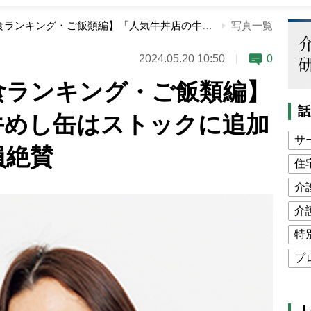
【おいしい非常食ランキング・ご飯類編】「人気牛丼店の牛めし缶はストックに追加したい」と審査員絶賛
写真一覧
2024.05.20 10:50
0
食ランキング・ご飯類編】
話
牛めし缶はストックに追加
サ
員絶賛
住
介
介
特
プ
公
高