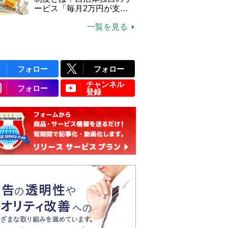
ービス「毎月2万円が支給
される」ケースも【FP解
一覧を見る
説】
フォロー
フォロー
チャンネル
フォロー
登録