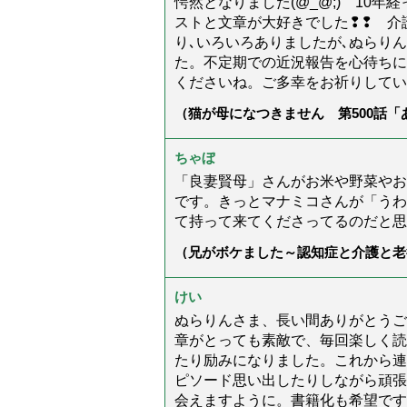
愕然となりました(@_@;) 10
ストと文章が大好きでした❢❢ 介
り､いろいろありましたが､ぬらり
た。不定期での近況報告を心待ちに
くださいね。ご多幸をお祈りしてい
（猫が母になつきません 第500話
ちゃぼ
「良妻賢母」さんがお米や野菜やお
です。きっとマナミコさんが「うわ
て持って来てくださってるのだと思
（兄がボケました～認知症と介護と老
た」）
けい
ぬらりんさま、長い間ありがとうご
章がとっても素敵で、毎回楽しく読
たり励みになりました。これから連
ピソード思い出したりしながら頑張
会えますように。書籍化も希望です