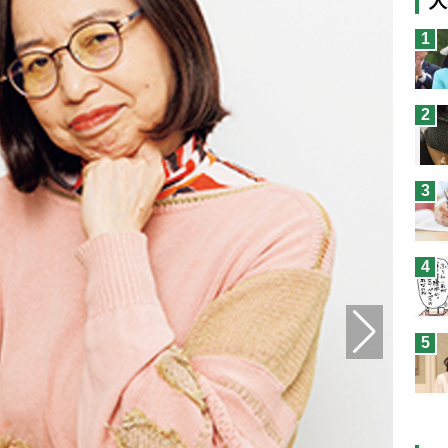
人
猫
1
息
兄
2
予
3
4
5