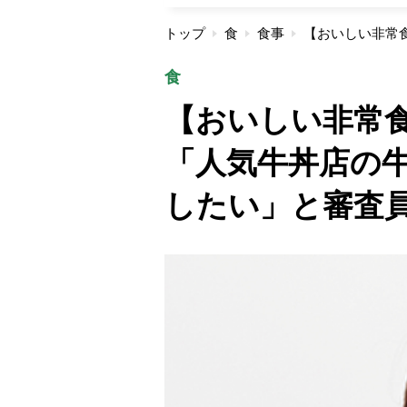
トップ
食
食事
食
【おいしい非常
「人気牛丼店の
したい」と審査