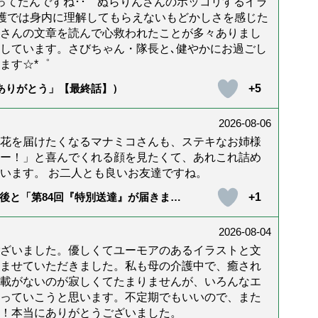
年経ってたんですね･･ ぬらりんさんのホッコリするイラ
護では身内に理解してもらえないもどかしさを感じた
んさんの文章を読んで心救われたことが多々ありまし
しています。さびちゃん・隊長と､健やかにお過ごし
ます☆*゜
+5
「ありがとう」【最終話】）
2026-08-06
花を届けたくなるマナミコさんも、ステキなお姉様
ー！」と喜んでくれる顔を見たくて、あれこれ詰め
います。 お二人とも良いお友達ですね。
+1
後と「第84回『特別送達』が届きまし
2026-08-04
ざいました。優しくてユーモアのあるイラストと文
ませていただきました。私も母の介護中で、癒され
載がないのが寂しくてたまりませんが、いろんなエ
っていこうと思います。不定期でもいいので、また
！本当にありがとうございました。