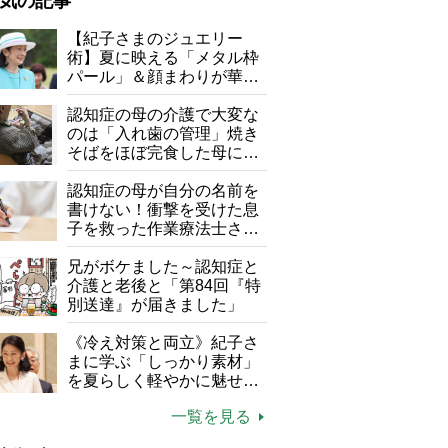
気の記事
が母になつきません
【紀子さまのジュエリー
術】夏に映える「メタル枠
子の遠距離介護サバイバル術
パール」＆顔まわりが華や
がボケました
便利なサービス
ぐ「揺れる一粒」の使い分
け方
認知症の母の介護で大変な
防法
のは「入れ歯の管理」焼き
そばをほぼ完食した母に息
子が血の気が引いた理由
認知症の母が自分の名前を
書けない！衝撃を受けた息
子を救った作業療法士さん
の言葉
兄がボケました～認知症と
介護と老後と「第84回『特
別送達』が届きました」
《冷え対策と両立》紀子さ
まに学ぶ「しっかり素材」
を夏らしく軽やかに魅せる
3つの着こなし法則
一覧を見る