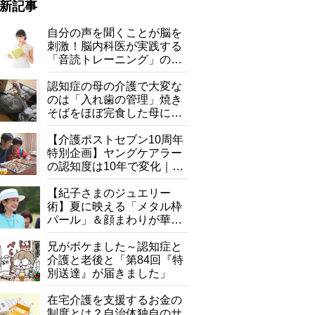
新記事
自分の声を聞くことが脳を
刺激！脳内科医が実践する
「音読トレーニング」の極
意
認知症の母の介護で大変な
のは「入れ歯の管理」焼き
そばをほぼ完食した母に息
子が血の気が引いた理由
【介護ポストセブン10周年
特別企画】ヤングケアラー
の認知度は10年で変化｜流
行語大賞にノミネート、法
律にも明記されたが果たし
【紀子さまのジュエリー
て現在は？
術】夏に映える「メタル枠
パール」＆顔まわりが華や
ぐ「揺れる一粒」の使い分
け方
兄がボケました～認知症と
介護と老後と「第84回『特
別送達』が届きました」
アルファー食品の『安心米 舞茸と根菜のおこわ』。もち米に根菜入
在宅介護を支援するお金の
制度とは？自治体独自のサ