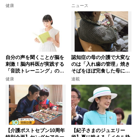
を元気にする音読の習慣」
健康
ニュース
自分の声を聞くことが脳を
認知症の母の介護で大変な
刺激！脳内科医が実践する
のは「入れ歯の管理」焼き
「音読トレーニング」の極
そばをほぼ完食した母に息
意
子が血の気が引いた理由
健康
連載
【介護ポストセブン10周年
【紀子さまのジュエリー