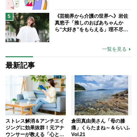
《芸能界から介護の世界へ》岩佐
5
真悠子「推しのおばあちゃんか
ら“大好き”をもらえる」理不尽さ
も吹き飛ぶ“やりがい”、介護の現
場は「愛おしい」
一覧を見る
最新記事
ストレス解消＆アンチエイ
倉田真由美さん「母の膝
ジングに効果抜群！元アナ
痛」くらたまね～＆らいふ
ウンサーが教える「心と体
Vol.21