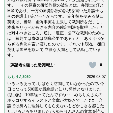
す。 その原審の訴訟詐欺の被告とは、弁護士のTと
M等であり、一方の原発訴訟の訴状を書いた弁護士も
その弁護士T等だったからです。 定年後を夢みる樋口
英明は、当然「虚偽事実を主張して裁判所をだまし、
本来ありうべからざる内容の確定判決を取得した」と
批難すべきところ、逆に「適正，公平な裁判のために
は、裁判では虚偽は到底必要である」と ありうべか
らざる判決を言い渡したのです。 それでも現在、樋口
英明は国民を欺いて 立派な人間として活動していま
す。
0
（高齢者を狙った悪質商法・訪
問詐欺の種類と実例9選｜騙され
ないための4つの対策「騙されや
すい人の特徴は？」【社会福祉
ももりん3030
2026-08-07
士解説】）
いろいろあって､しばらく訪問していなかったので､今
日になって500回が最終話と知り､愕然となりました
(@_@;) 10年経ってたんですね･･ ぬらりんさんの
ホッコリするイラストと文章が大好きでした❢❢ 介
護では身内に理解してもらえないもどかしさを感じた
り､いろいろありましたが､ぬらりんさんの文章を読ん