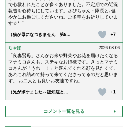
で心救われたことが多々ありました。不定期での近況
報告を心待ちにしています。さびちゃん・隊長と､健
やかにお過ごしくださいね。ご多幸をお祈りしていま
す☆*゜
+7
（猫が母になつきません 第500
話「ありがとう」【最終話】）
ちゃぼ
2026-08-06
「良妻賢母」さんがお米や野菜やお花を届けたくなる
マナミコさんも、ステキなお姉様です。きっとマナミ
コさんが「うわー！」と喜んでくれる顔を見たくて、
あれこれ詰めて持って来てくださってるのだと思いま
す。 お二人とも良いお友達ですね。
+1
（兄がボケました～認知症と介
護と老後と「第84回『特別送
達』が届きました」）
コメント一覧を見る