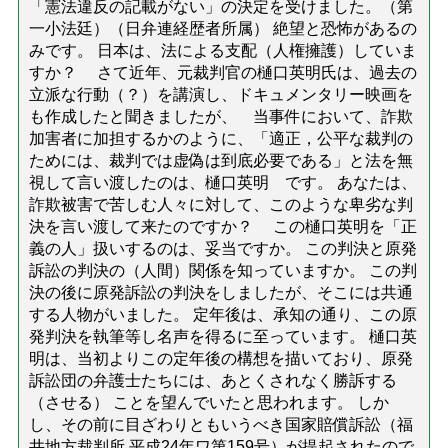
「憲法違反の記載がない」の決定を受けました。（第
一小法廷）（日弁連経歴者所属） 絶望と恐怖があるの
みです。 日本は、法による支配（人権擁護）していま
すか？ さて近年、元裁判官の樋口英明氏は、過去の
立派な行動（？）を講演し、ドキュメンタリー映画を
も作成したと聞きましたが、 当事件において、詐欺
加害者に加担するかのように、「適正，公平な裁判の
ためには、裁判では虚偽は到底必要である」と法を無
視して言い渡したのは、樋口英明 です。 あなたは、
詐欺被害で苦しむ人々に対して、このような卑劣な判
決を言い渡して来たのですか？ この樋口英明を「正
義の人」扱いするのは、妥当ですか。 この判決と原発
訴訟の判決の（人間）関係を知っていますか。 この判
決の後に原発訴訟の判決をしましたが、そこには共通
する人物がいました。 定年後は、承知の通り、この原
発判決を執筆等し名声を得るに至っています。 樋口英
明は、当初よりこの定年後の構想を描いており、原発
訴訟団の弁護士たちには、あとくされなく勝訴する
（させる） ことを望んでいたと思われます。 しか
し、その前に目ざわりともいうべき国家賠償訴訟（福
井地方裁判所.平成24年ワ第159号）が提起されたので