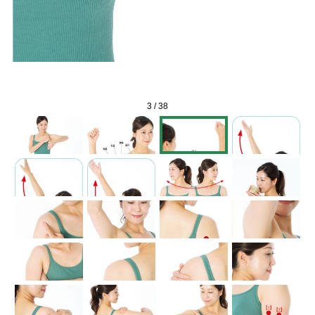
3
/
38