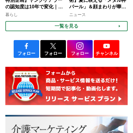
特別企画】ヤングケアラー
術】夏に映える「メタル枠
の認知度は10年で変化｜流
パール」＆顔まわりが華や
行語大賞にノミネート、法
ぐ「揺れる一粒」の使い分
暮らし
ニュース
律にも明記されたが果たし
け方
一覧を見る
て現在は？
フォロー
フォロー
フォロー
チャンネル