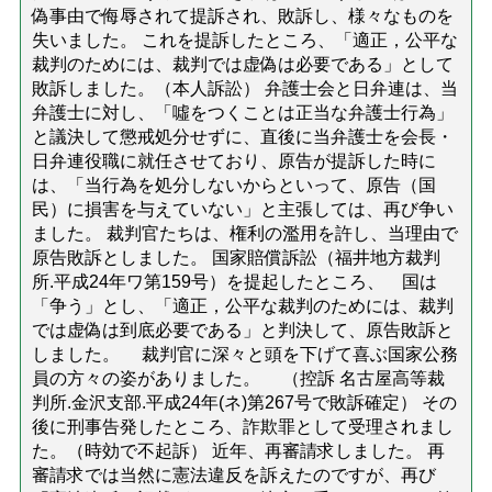
偽事由で侮辱されて提訴され、敗訴し、様々なものを
失いました。 これを提訴したところ、「適正，公平な
裁判のためには、裁判では虚偽は必要である」として
敗訴しました。（本人訴訟） 弁護士会と日弁連は、当
弁護士に対し、「噓をつくことは正当な弁護士行為」
と議決して懲戒処分せずに、直後に当弁護士を会長・
日弁連役職に就任させており、原告が提訴した時に
は、「当行為を処分しないからといって、原告（国
民）に損害を与えていない」と主張しては、再び争い
ました。 裁判官たちは、権利の濫用を許し、当理由で
原告敗訴としました。 国家賠償訴訟（福井地方裁判
所.平成24年ワ第159号）を提起したところ、 国は
「争う」とし、「適正，公平な裁判のためには、裁判
では虚偽は到底必要である」と判決して、原告敗訴と
しました。 裁判官に深々と頭を下げて喜ぶ国家公務
員の方々の姿がありました。 （控訴 名古屋高等裁
判所.金沢支部.平成24年(ネ)第267号で敗訴確定） その
後に刑事告発したところ、詐欺罪として受理されまし
た。（時効で不起訴） 近年、再審請求しました。 再
審請求では当然に憲法違反を訴えたのですが、再び