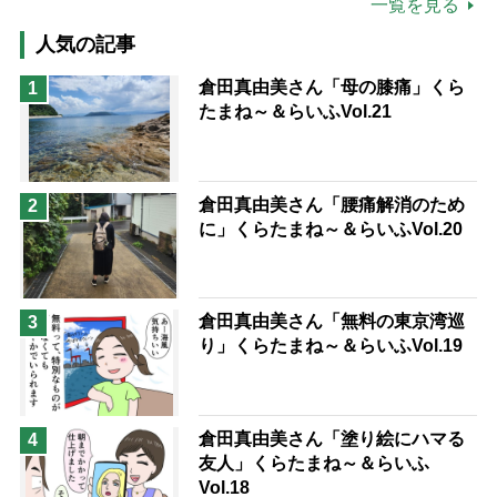
公的介護保険制度
介護食
一覧を見る
高木ブー
ケアマネジャー
人気の記事
猫が母になつきません
倉田真由美さん「母の膝痛」くら
1
たまね～＆らいふVol.21
息子の遠距離介護サバイバル術
兄がボケました
便利なサービス
予防法
倉田真由美さん「腰痛解消のため
2
に」くらたまね～＆らいふVol.20
倉田真由美さん「無料の東京湾巡
3
り」くらたまね～＆らいふVol.19
倉田真由美さん「塗り絵にハマる
4
友人」くらたまね～＆らいふ
Vol.18