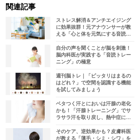
関連記事
ストレス解消＆アンチエイジング
に効果抜群！元アナウンサーが教
える「心と体を元気にする音読の
習慣」
自分の声を聞くことが脳を刺激！
脳内科医が実践する「音読トレー
ニング」の極意
週刊脳トレ｜「ピッタリはまるの
はどれ？」で空間を認識する機能
を試してみましょう
ベタつく汗とにおいは汗腺の老化
かも！「汗腺トレーニング」でサ
ラサラ汗を取り戻し、熱中症に負
けない体へ
そのケア、逆効果かも？皮膚科医
が教える「薄毛・シミ・シワ」を