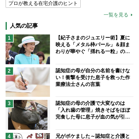
プロが教える在宅介護のヒント
公的介護保険制度
介護食
一覧を見る
高木ブー
ケアマネジャー
人気の記事
猫が母になつきません
【紀子さまのジュエリー術】夏に
1
映える「メタル枠パール」＆顔ま
息子の遠距離介護サバイバル術
わりが華やぐ「揺れる一粒」の使
兄がボケました
便利なサービス
い分け方
予防法
認知症の母が自分の名前を書けな
2
い！衝撃を受けた息子を救った作
業療法士さんの言葉
認知症の母の介護で大変なのは
3
「入れ歯の管理」焼きそばをほぼ
完食した母に息子が血の気が引い
た理由
兄がボケました～認知症と介護と
4