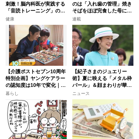
刺激！脳内科医が実践する
のは「入れ歯の管理」焼き
「音読トレーニング」の極
そばをほぼ完食した母に息
意
子が血の気が引いた理由
健康
連載
【介護ポストセブン10周年
【紀子さまのジュエリー
特別企画】ヤングケアラー
術】夏に映える「メタル枠
の認知度は10年で変化｜流
パール」＆顔まわりが華や
行語大賞にノミネート、法
ぐ「揺れる一粒」の使い分
暮らし
ニュース
律にも明記されたが果たし
け方
て現在は？