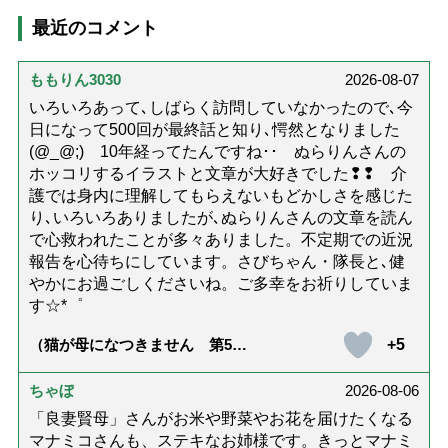
最近のコメント
ももりん3030
2026-08-07
いろいろあって､しばらく訪問していなかったので､今
日になって500回が最終話と知り､愕然となりました
(@_@;) 10年経ってたんですね･･ ぬらりんさんの
ホッコリするイラストと文章が大好きでした❢❢ 介
護では身内に理解してもらえないもどかしさを感じた
り､いろいろありましたが､ぬらりんさんの文章を読ん
で心救われたことが多々ありました。不定期での近況
報告を心待ちにしています。さびちゃん・隊長と､健
やかにお過ごしくださいね。ご多幸をお祈りしていま
す☆*゜
+5
（猫が母になつきません 第500
話「ありがとう」【最終話】）
ちゃぼ
2026-08-06
「良妻賢母」さんがお米や野菜やお花を届けたくなる
マナミコさんも、ステキなお姉様です。きっとマナミ