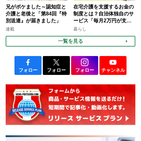
兄がボケました～認知症と
在宅介護を支援するお金の
介護と老後と「第84回『特
制度とは？自治体独自のサ
別送達』が届きました」
ービス「毎月2万円が支給
される」ケースも【FP解
連載
暮らし
説】
一覧を見る
フォロー
フォロー
フォロー
チャンネル