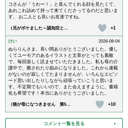
コさんが「うわー！」と喜んでくれる顔を見たくて、
あれこれ詰めて持って来てくださってるのだと思いま
す。 お二人とも良いお友達ですね。
+1
（兄がボケました～認知症と介
護と老後と「第84回『特別送
達』が届きました」）
けい
2026-08-04
ぬらりんさま、長い間ありがとうございました。優し
くてユーモアのあるイラストと文章がとっても素敵
で、毎回楽しく読ませていただきました。私も母の介
護中で、癒されたり励みになりました。これから連載
がないのが寂しくてたまりませんが、いろんなエピソ
ード思い出したりしながら頑張っていこうと思いま
す。不定期でもいいので、また会えますように。書籍
化も希望です！本当にありがとうございました。
+10
（猫が母になつきません 第500
話「ありがとう」【最終話】）
コメント一覧を見る