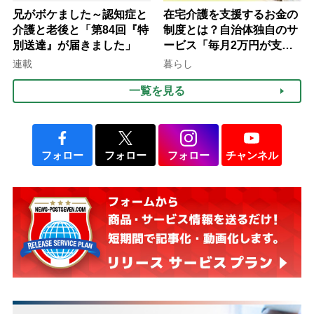
兄がボケました～認知症と
在宅介護を支援するお金の
介護と老後と「第84回『特
制度とは？自治体独自のサ
別送達』が届きました」
ービス「毎月2万円が支給
される」ケースも【FP解
連載
暮らし
説】
一覧を見る
フォロー
フォロー
フォロー
チャンネル