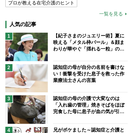
プロが教える在宅介護のヒント
公的介護保険制度
介護食
一覧を見る
高木ブー
ケアマネジャー
人気の記事
猫が母になつきません
【紀子さまのジュエリー術】夏に
1
映える「メタル枠パール」＆顔ま
息子の遠距離介護サバイバル術
わりが華やぐ「揺れる一粒」の使
兄がボケました
便利なサービス
い分け方
予防法
認知症の母が自分の名前を書けな
2
い！衝撃を受けた息子を救った作
業療法士さんの言葉
認知症の母の介護で大変なのは
3
「入れ歯の管理」焼きそばをほぼ
完食した母に息子が血の気が引い
た理由
兄がボケました～認知症と介護と
4