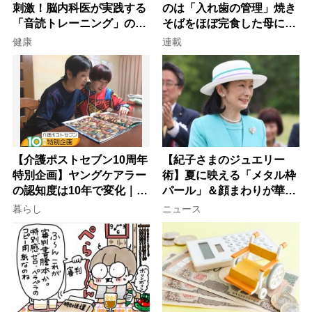
刺激！脳内科医が実践する
のは「入れ歯の管理」焼き
「音読トレーニング」の極
そばをほぼ完食した母に息
意
子が血の気が引いた理由
健康
連載
【介護ポストセブン10周年
【紀子さまのジュエリー
特別企画】ヤングケアラー
術】夏に映える「メタル枠
の認知度は10年で変化｜流
パール」＆顔まわりが華や
行語大賞にノミネート、法
ぐ「揺れる一粒」の使い分
暮らし
ニュース
律にも明記されたが果たし
け方
て現在は？