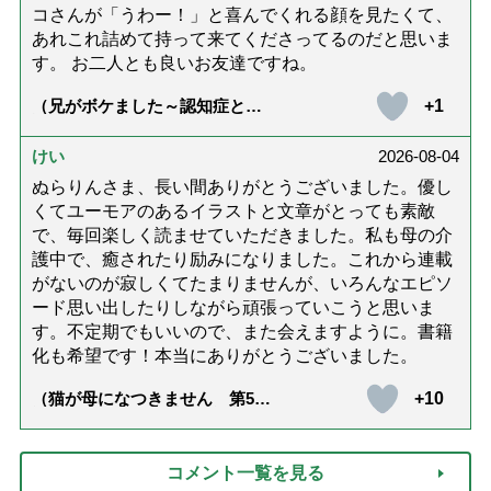
コさんが「うわー！」と喜んでくれる顔を見たくて、
あれこれ詰めて持って来てくださってるのだと思いま
す。 お二人とも良いお友達ですね。
+1
（兄がボケました～認知症と介
護と老後と「第84回『特別送
達』が届きました」）
けい
2026-08-04
ぬらりんさま、長い間ありがとうございました。優し
くてユーモアのあるイラストと文章がとっても素敵
で、毎回楽しく読ませていただきました。私も母の介
護中で、癒されたり励みになりました。これから連載
がないのが寂しくてたまりませんが、いろんなエピソ
ード思い出したりしながら頑張っていこうと思いま
す。不定期でもいいので、また会えますように。書籍
化も希望です！本当にありがとうございました。
+10
（猫が母になつきません 第500
話「ありがとう」【最終話】）
コメント一覧を見る