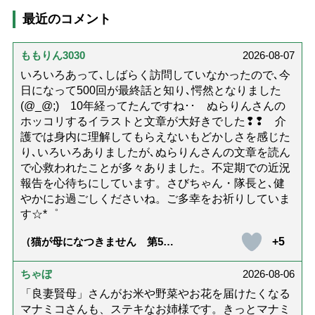
最近のコメント
ももりん3030
2026-08-07
いろいろあって､しばらく訪問していなかったので､今
日になって500回が最終話と知り､愕然となりました
(@_@;) 10年経ってたんですね･･ ぬらりんさんの
ホッコリするイラストと文章が大好きでした❢❢ 介
護では身内に理解してもらえないもどかしさを感じた
り､いろいろありましたが､ぬらりんさんの文章を読ん
で心救われたことが多々ありました。不定期での近況
報告を心待ちにしています。さびちゃん・隊長と､健
やかにお過ごしくださいね。ご多幸をお祈りしていま
す☆*゜
+5
（猫が母になつきません 第500
話「ありがとう」【最終話】）
ちゃぼ
2026-08-06
「良妻賢母」さんがお米や野菜やお花を届けたくなる
マナミコさんも、ステキなお姉様です。きっとマナミ