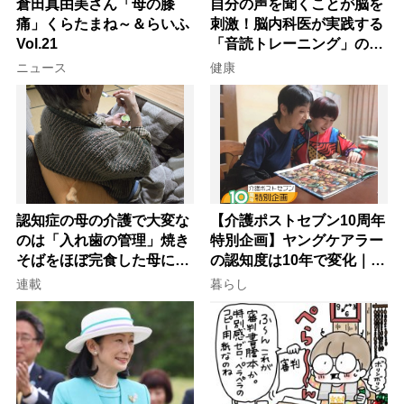
倉田真由美さん「母の膝
自分の声を聞くことが脳を
痛」くらたまね～＆らいふ
刺激！脳内科医が実践する
Vol.21
「音読トレーニング」の極
意
ニュース
健康
認知症の母の介護で大変な
【介護ポストセブン10周年
のは「入れ歯の管理」焼き
特別企画】ヤングケアラー
そばをほぼ完食した母に息
の認知度は10年で変化｜流
子が血の気が引いた理由
行語大賞にノミネート、法
連載
暮らし
律にも明記されたが果たし
て現在は？