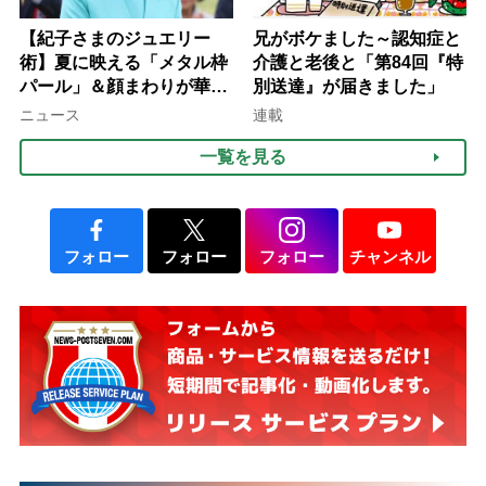
【紀子さまのジュエリー
兄がボケました～認知症と
術】夏に映える「メタル枠
介護と老後と「第84回『特
パール」＆顔まわりが華や
別送達』が届きました」
ぐ「揺れる一粒」の使い分
ニュース
連載
け方
一覧を見る
フォロー
フォロー
フォロー
チャンネル