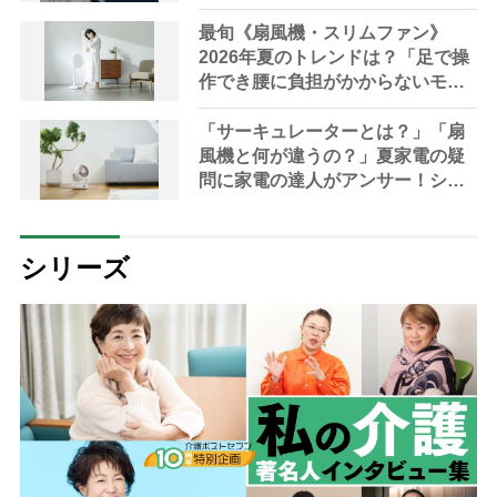
方法やサービスを専門家が解説
最旬《扇風機・スリムファン》
2026年夏のトレンドは？「足で操
作でき腰に負担がかからないモデ
ルも」【家電の達人が解説】
「サーキュレーターとは？」「扇
風機と何が違うの？」夏家電の疑
問に家電の達人がアンサー！シニ
アにおすすめの最新機種や選び方
も解説
シリーズ