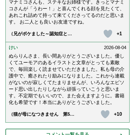
マナミコさんも、ステキなお姉様です。きっとマナミ
コさんが「うわー！」と喜んでくれる顔を見たくて、
あれこれ詰めて持って来てくださってるのだと思いま
す。 お二人とも良いお友達ですね。
+1
（兄がボケました～認知症と介
護と老後と「第84回『特別送
達』が届きました」）
けい
2026-08-04
ぬらりんさま、長い間ありがとうございました。優し
くてユーモアのあるイラストと文章がとっても素敵
で、毎回楽しく読ませていただきました。私も母の介
護中で、癒されたり励みになりました。これから連載
がないのが寂しくてたまりませんが、いろんなエピソ
ード思い出したりしながら頑張っていこうと思いま
す。不定期でもいいので、また会えますように。書籍
化も希望です！本当にありがとうございました。
+10
（猫が母になつきません 第500
話「ありがとう」【最終話】）
コメント一覧を見る