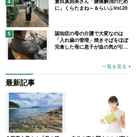
倉田真由美さん「腰痛解消のため
4
に」くらたまね～＆らいふVol.20
認知症の母の介護で大変なのは
5
「入れ歯の管理」焼きそばをほぼ
完食した母に息子が血の気が引い
た理由
一覧を見る
最新記事