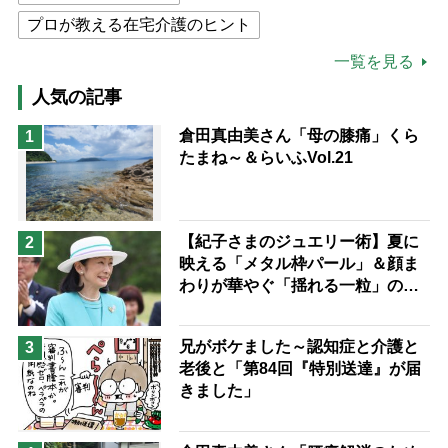
プロが教える在宅介護のヒント
公的介護保険制度
介護食
一覧を見る
高木ブー
ケアマネジャー
人気の記事
猫が母になつきません
倉田真由美さん「母の膝痛」くら
1
たまね～＆らいふVol.21
息子の遠距離介護サバイバル術
兄がボケました
便利なサービス
予防法
【紀子さまのジュエリー術】夏に
2
映える「メタル枠パール」＆顔ま
わりが華やぐ「揺れる一粒」の使
い分け方
兄がボケました～認知症と介護と
3
老後と「第84回『特別送達』が届
きました」