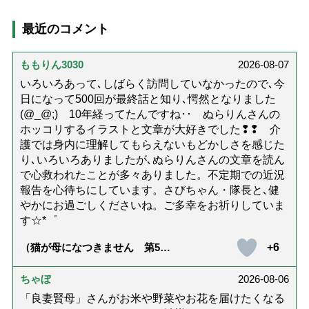
最近のコメント
ももりん3030
2026-08-07
いろいろあって､しばらく訪問していなかったので､今
日になって500回が最終話と知り､愕然となりました
(@_@;) 10年経ってたんですね･･ ぬらりんさんの
ホッコリするイラストと文章が大好きでした❢❢ 介
護では身内に理解してもらえないもどかしさを感じた
り､いろいろありましたが､ぬらりんさんの文章を読ん
で心救われたことが多々ありました。不定期での近況
報告を心待ちにしています。さびちゃん・隊長と､健
やかにお過ごしくださいね。ご多幸をお祈りしていま
す☆*゜
+6
（猫が母になつきません 第500
話「ありがとう」【最終話】）
ちゃぼ
2026-08-06
「良妻賢母」さんがお米や野菜やお花を届けたくなる