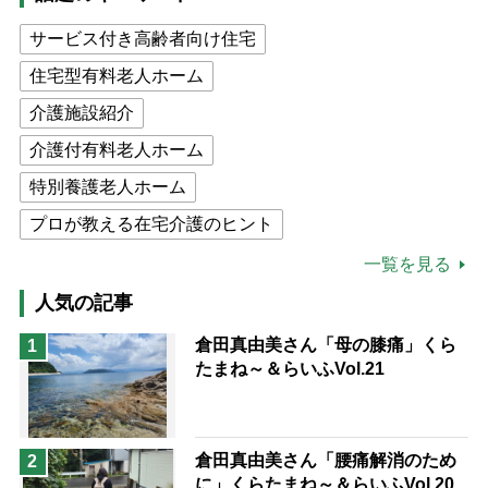
サービス付き高齢者向け住宅
住宅型有料老人ホーム
介護施設紹介
介護付有料老人ホーム
特別養護老人ホーム
プロが教える在宅介護のヒント
公的介護保険制度
介護食
一覧を見る
高木ブー
ケアマネジャー
人気の記事
猫が母になつきません
倉田真由美さん「母の膝痛」くら
1
たまね～＆らいふVol.21
息子の遠距離介護サバイバル術
兄がボケました
便利なサービス
予防法
倉田真由美さん「腰痛解消のため
2
に」くらたまね～＆らいふVol.20