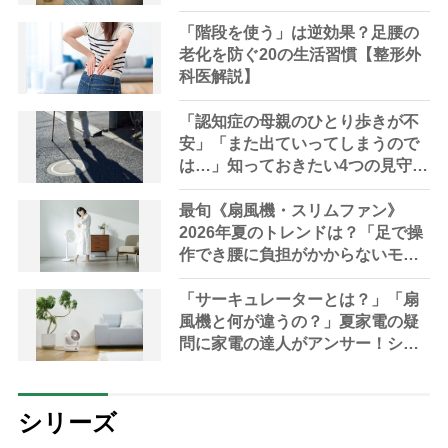
「階段を使う」は逆効果？足腰の
老化を防ぐ20の生活習慣【整形外
科医解説】
「認知症の母親のひとり歩きが不
安」「また出ていってしまうので
は…」知っておきたい4つの見守り
方法やサービスを専門家が解説
最旬《扇風機・スリムファン》
2026年夏のトレンドは？「足で操
作でき腰に負担がかからないモデ
ルも」【家電の達人が解説】
「サーキュレーターとは？」「扇
風機と何が違うの？」夏家電の疑
問に家電の達人がアンサー！シニ
アにおすすめの最新機種や選び方
も解説
シリーズ