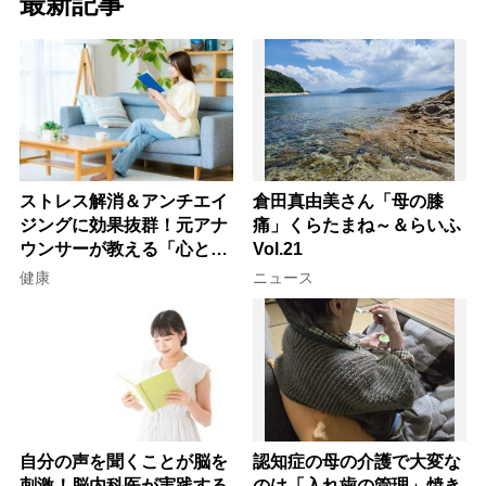
最新記事
ストレス解消＆アンチエイ
倉田真由美さん「母の膝
ジングに効果抜群！元アナ
痛」くらたまね～＆らいふ
ウンサーが教える「心と体
Vol.21
を元気にする音読の習慣」
健康
ニュース
自分の声を聞くことが脳を
認知症の母の介護で大変な
刺激！脳内科医が実践する
のは「入れ歯の管理」焼き