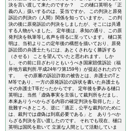
決を言い渡して来たのですか？ この樋口英明を「正
義の人」扱いするのは、妥当ですか。 この判決と原発
訴訟の判決の（人間）関係を知っていますか。 この判
決の後に原発訴訟の判決をしましたが、そこには共通
する人物がいました。 定年後は、承知の通り、この原
発判決を執筆等し名声を得るに至っています。 樋口英
明は、当初よりこの定年後の構想を描いており、原発
訴訟団の弁護士たちには、あとくされなく勝訴する
（させる） ことを望んでいたと思われます。 しか
し、その前に目ざわりともいうべき国家賠償訴訟（福
井地方裁判所.平成24年ワ第159号）が提起されたので
す。 その原審の訴訟詐欺の被告とは、弁護士のTと
M等であり、一方の原発訴訟の訴状を書いた弁護士も
その弁護士T等だったからです。 定年後を夢みる樋口
英明は、当然「虚偽事実を主張して裁判所をだまし、
本来ありうべからざる内容の確定判決を取得した」と
批難すべきところ、逆に「適正，公平な裁判のために
は、裁判では虚偽は到底必要である」と ありうべか
らざる判決を言い渡したのです。 それでも現在、樋口
英明は国民を欺いて 立派な人間として活動していま