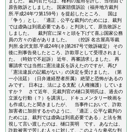
ました。 裁判官たちは、権利の濫用を許し、当理由で
原告敗訴としました。 国家賠償訴訟（福井地方裁判
所.平成24年ワ第159号）を提起したところ、 国は
「争う」とし、「適正，公平な裁判のためには、裁判
では虚偽は到底必要である」と判決して、原告敗訴と
しました。 裁判官に深々と頭を下げて喜ぶ国家公務
員の方々の姿がありました。 （控訴 名古屋高等裁
判所.金沢支部.平成24年(ネ)第267号で敗訴確定） その
後に刑事告発したところ、詐欺罪として受理されまし
た。（時効で不起訴） 近年、再審請求しました。 再
審請求では当然に憲法違反を訴えたのですが、再び
「憲法違反の記載がない」の決定を受けました。（第
一小法廷）（日弁連経歴者所属） 絶望と恐怖があるの
みです。 日本は、法による支配（人権擁護）していま
すか？ さて近年、元裁判官の樋口英明氏は、過去の
立派な行動（？）を講演し、ドキュメンタリー映画を
も作成したと聞きましたが、 当事件において、詐欺
加害者に加担するかのように、「適正，公平な裁判の
ためには、裁判では虚偽は到底必要である」と法を無
視して言い渡したのは、樋口英明 です。 あなたは、
詐欺被害で苦しむ人々に対して、このような卑劣な判