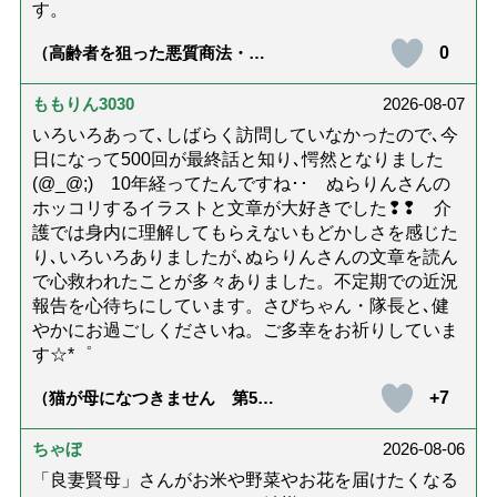
す。
0
（高齢者を狙った悪質商法・訪
問詐欺の種類と実例9選｜騙され
ないための4つの対策「騙されや
すい人の特徴は？」【社会福祉
ももりん3030
2026-08-07
士解説】）
いろいろあって､しばらく訪問していなかったので､今
日になって500回が最終話と知り､愕然となりました
(@_@;) 10年経ってたんですね･･ ぬらりんさんの
ホッコリするイラストと文章が大好きでした❢❢ 介
護では身内に理解してもらえないもどかしさを感じた
り､いろいろありましたが､ぬらりんさんの文章を読ん
で心救われたことが多々ありました。不定期での近況
報告を心待ちにしています。さびちゃん・隊長と､健
やかにお過ごしくださいね。ご多幸をお祈りしていま
す☆*゜
+7
（猫が母になつきません 第500
話「ありがとう」【最終話】）
ちゃぼ
2026-08-06
「良妻賢母」さんがお米や野菜やお花を届けたくなる