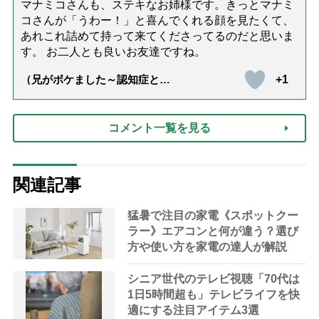
マナミコさんも、ステキなお姉様です。きっとマナミ
コさんが「うわー！」と喜んでくれる顔を見たくて、
あれこれ詰めて持って来てくださってるのだと思いま
す。 お二人とも良いお友達ですね。
+1
（兄がボケました～認知症と介
護と老後と「第84回『特別送
達』が届きました」）
コメント一覧を見る
関連記事
猛暑で注目の家電《スポットクー
ラー》エアコンと何が違う？選び
方や使い方を家電の達人が解説
シニア世代のテレビ視聴「70代は
1日5時間超も」テレビライフを快
適にする注目アイテム3選