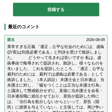
最近のコメント
匿名
2026-08-09
異常すぎる正義 「適正，公平な社会のためには、虚偽
(詐害)は到底必要である」と判決を受けて敗訴しまし
た。 どうやって生きれば良いですか 私は、虚
偽事由で侮辱されて提訴され、敗訴し、様々なものを
失いました。 これを提訴したところ、「適正，公平な
裁判のためには、裁判では虚偽は必要である」として
敗訴しました。（本人訴訟） 弁護士会と日弁連は、当
弁護士に対し、「噓をつくことは正当な弁護士行為」
と議決して懲戒処分せずに、直後に当弁護士を会長・
日弁連役職に就任させており、原告が提訴した時に
は、「当行為を処分しないからといって、原告（国
民）に損害を与えていない」と主張しては、再び争い