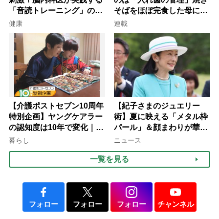
「音読トレーニング」の極
そばをほぼ完食した母に息
意
子が血の気が引いた理由
健康
連載
【介護ポストセブン10周年
【紀子さまのジュエリー
特別企画】ヤングケアラー
術】夏に映える「メタル枠
の認知度は10年で変化｜流
パール」＆顔まわりが華や
行語大賞にノミネート、法
ぐ「揺れる一粒」の使い分
暮らし
ニュース
律にも明記されたが果たし
け方
一覧を見る
て現在は？
フォロー
フォロー
フォロー
チャンネル