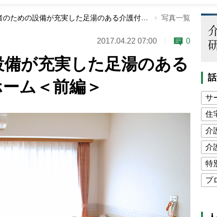
入居者のための設備が充実した足湯のある介護付有料老人ホーム＜前編＞
写真一覧
2017.04.22 07:00
0
設備が充実した足湯のある
話
ホーム＜前編＞
サ
住
介
介
特
プ
公
高