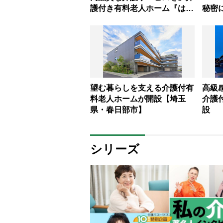
護付き有料老人ホーム『はな
秘密
ことば春日部』来春オープン
ムが
【埼玉県・春日部市】
を広
求する
は？
望む暮らしを支える介護付有
高級
料老人ホームが開設【埼玉
介護
県・春日部市】
設 
シリーズ