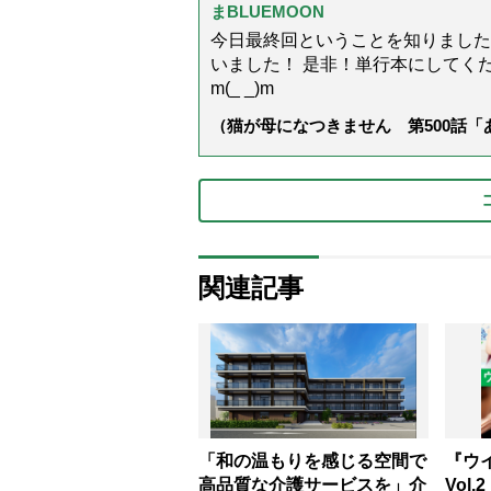
まBLUEMOON
今日最終回ということを知りました
いました！ 是非！単行本にしてくださ
m(_ _)m
（猫が母になつきません 第500話
関連記事
「和の温もりを感じる空間で
『ウ
高品質な介護サービスを」介
Vol