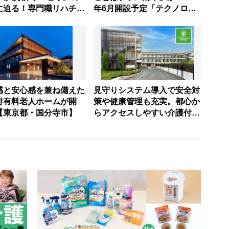
に迫る！専門職リハチー
年6月開設予定「テクノロジ
挑む「在宅復帰の可能性
ーを活用して高品質な介護サ
げる」「人生の幸福を追
ービスを提供」【東京都・府
」 “リハビリ革命”と
中市】
感と安心感を兼ね備えた
見守りシステム導入で安全対
付有料老人ホームが開
策や健康管理も充実。都心か
【東京都・国分寺市】
らアクセスしやすい介護付有
料老人ホームが開設＜東京都
江戸川区＞