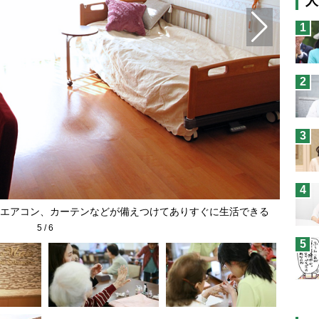
人
猫
1
息
兄
2
予
3
4
エアコン、カーテンなどが備えつけてありすぐに生活できる
5
/
6
5