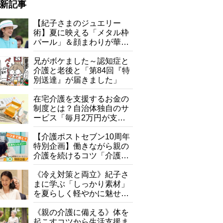
新記事
【紀子さまのジュエリー
術】夏に映える「メタル枠
パール」＆顔まわりが華や
ぐ「揺れる一粒」の使い分
け方
兄がボケました～認知症と
介護と老後と「第84回『特
別送達』が届きました」
在宅介護を支援するお金の
制度とは？自治体独自のサ
ービス「毎月2万円が支給
される」ケースも【FP解
説】
【介護ポストセブン10周年
特別企画】働きながら親の
介護を続けるコツ「介護は
10年以上続くことも…3つ
のフェーズに分けて考えて
《冷え対策と両立》紀子さ
みよう」【社会福祉士解
まに学ぶ「しっかり素材」
説】
を夏らしく軽やかに魅せる
3つの着こなし法則
《親の介護に備える》体を
起こすコツから生活支援ま