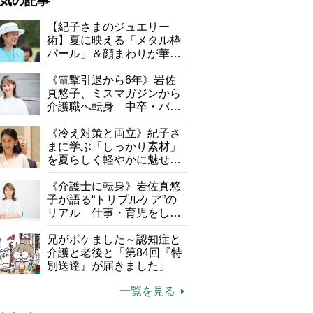
気の記事
が母になつきません
【紀子さまのジュエリー
術】夏に映える「メタル枠
子の遠距離介護サバイバル術
パール」＆顔まわりが華や
がボケました
便利なサービス
ぐ「揺れる一粒」の使い分
け方
《電撃引退から6年》岩佐
防法
真悠子、ミスマガジンから
介護職へ転身 中卒・バイ
ト経験ゼロの彼女が見つけ
た“居場所”「社会の役に立
《冷え対策と両立》紀子さ
ちながら自分らしくいられ
まに学ぶ「しっかり素材」
る」
を夏らしく軽やかに魅せる
3つの着こなし法則
《介護士に転身》岩佐真悠
子が語る“トリプルケア”の
まだ1年経ったばかりの建物は清潔でホテルのよう
リアル 仕事・育児をしな
がら96歳の義祖母と同居し
て介護 プロだから言える
兄がボケました～認知症と
「家での介護は“雑”でも気
介護と老後と「第84回『特
にしない」
別送達』が届きました」
一覧を見る