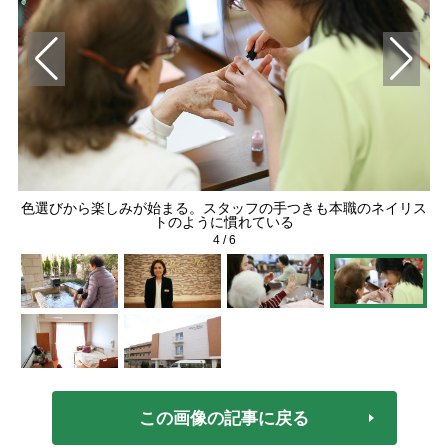
色選びから楽しみが始まる。スタッフの手つきも本職のネイリス
居
楽む
トのように慣れている
4
/
6
この画像の記事に戻る