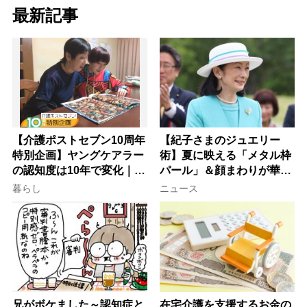
最新記事
【介護ポストセブン10周年
【紀子さまのジュエリー
特別企画】ヤングケアラー
術】夏に映える「メタル枠
の認知度は10年で変化｜流
パール」＆顔まわりが華や
行語大賞にノミネート、法
ぐ「揺れる一粒」の使い分
暮らし
ニュース
律にも明記されたが果たし
け方
て現在は？
兄がボケました～認知症と
在宅介護を支援するお金の