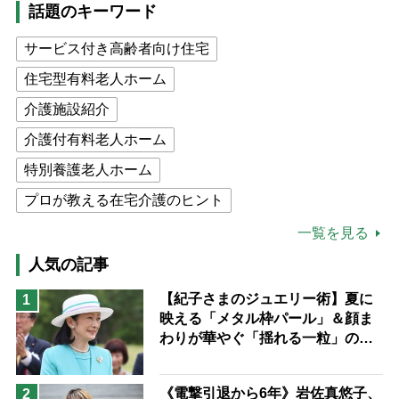
話題のキーワード
サービス付き高齢者向け住宅
住宅型有料老人ホーム
介護施設紹介
介護付有料老人ホーム
特別養護老人ホーム
プロが教える在宅介護のヒント
公的介護保険制度
介護食
一覧を見る
高木ブー
ケアマネジャー
人気の記事
猫が母になつきません
【紀子さまのジュエリー術】夏に
1
映える「メタル枠パール」＆顔ま
息子の遠距離介護サバイバル術
わりが華やぐ「揺れる一粒」の使
兄がボケました
便利なサービス
い分け方
予防法
《電撃引退から6年》岩佐真悠子、
2