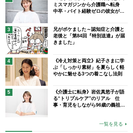
ミスマガジンから介護職へ転身
中卒・バイト経験ゼロの彼女が見
つけた“居場所”「社会の役に立ち
ながら自分らしくいられる」
兄がボケました～認知症と介護と
3
老後と「第84回『特別送達』が届
きました」
《冷え対策と両立》紀子さまに学
4
ぶ「しっかり素材」を夏らしく軽
やかに魅せる3つの着こなし法則
《介護士に転身》岩佐真悠子が語
5
る“トリプルケア”のリアル 仕
事・育児をしながら96歳の義祖母
と同居して介護 プロだから言え
る「家での介護は“雑”でも気にし
一覧を見る
ない」