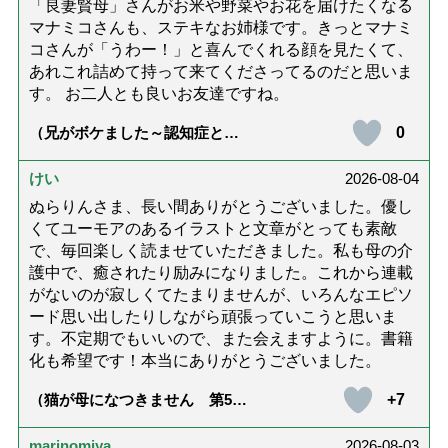
「良妻賢母」さんがお米や野菜やお花を届けたくなる
マナミコさんも、ステキなお姉様です。きっとマナミ
コさんが「うわー！」と喜んでくれる顔を見たくて、
あれこれ詰めて持って来てくださってるのだと思いま
す。 お二人とも良いお友達ですね。
0
（兄がボケました～認知症と介
護と老後と「第84回『特別送
達』が届きました」）
けい
2026-08-04
ぬらりんさま、長い間ありがとうございました。優し
くてユーモアのあるイラストと文章がとっても素敵
で、毎回楽しく読ませていただきました。私も母の介
護中で、癒されたり励みになりました。これから連載
がないのが寂しくてたまりませんが、いろんなエピソ
ード思い出したりしながら頑張っていこうと思いま
す。不定期でもいいので、また会えますように。書籍
化も希望です！本当にありがとうございました。
+7
（猫が母になつきません 第500
話「ありがとう」【最終話】）
marinomiya
2026-08-03