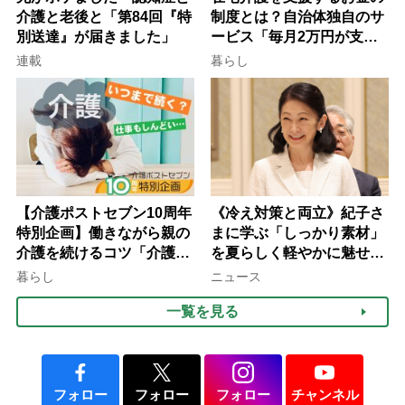
介護と老後と「第84回『特
制度とは？自治体独自のサ
別送達』が届きました」
ービス「毎月2万円が支給
される」ケースも【FP解
連載
暮らし
説】
【介護ポストセブン10周年
《冷え対策と両立》紀子さ
特別企画】働きながら親の
まに学ぶ「しっかり素材」
介護を続けるコツ「介護は
を夏らしく軽やかに魅せる
10年以上続くことも…3つ
3つの着こなし法則
暮らし
ニュース
のフェーズに分けて考えて
一覧を見る
みよう」【社会福祉士解
説】
フォロー
フォロー
フォロー
チャンネル