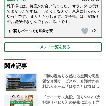
雅子様には、何度かお会い為ました。 オランダに行け
てよかったですね。 わたくしなんか、東京に行くのが
やっとです。 まりともうします。愛子様、は、盆踊り
のお姿が好きなんですね。 以上です。
+2
（《同じパールでも印象が変
化》皇后雅子さまに学ぶ「大人
の夏ネックレス」上品＆涼しげ
に見せる4つの法則）
コメント一覧を見る
関連記事
「和の温もりを感じる空間で高品
質な介護サービスを」介護付き有
料老人ホーム『はなことば春日
部』来春オープン【埼玉県・春日
部市】
『ウイーザス九段』便りVol.2《大
好評リハビリ》の秘密に迫る！専