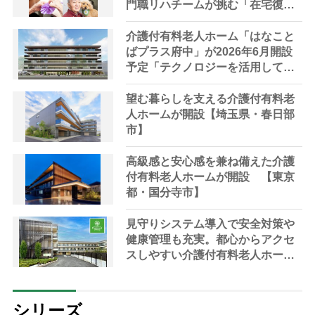
門職リハチームが挑む「在宅復帰
の可能性を広げる」「人生の幸福
を追求する」 “リハビリ革命”と
介護付有料老人ホーム「はなこと
は？
ばプラス府中」が2026年6月開設
予定「テクノロジーを活用して高
品質な介護サービスを提供」【東
京都・府中市】
望む暮らしを支える介護付有料老
人ホームが開設【埼玉県・春日部
市】
高級感と安心感を兼ね備えた介護
付有料老人ホームが開設 【東京
都・国分寺市】
見守りシステム導入で安全対策や
健康管理も充実。都心からアクセ
スしやすい介護付有料老人ホーム
が開設＜東京都江戸川区＞
シリーズ