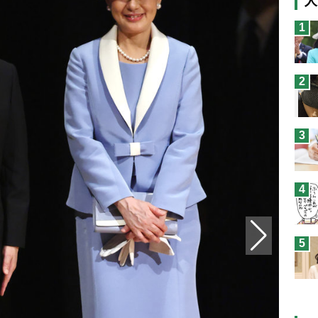
人
猫
1
息
兄
2
予
3
4
5