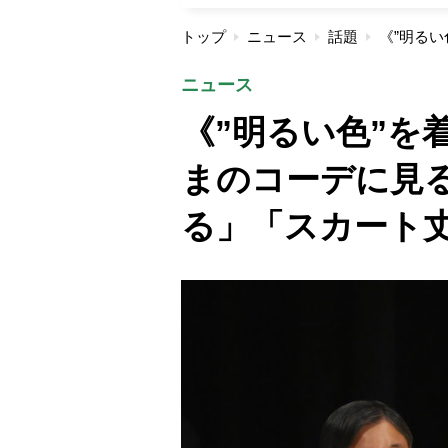
トップ
ニュース
話題
ニュース
《”明るい色”を
まのコーデに見
る」「スカート