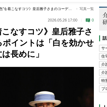
《”明るい色”を着こなすコツ》皇后雅子さまのコーデに見るポイントは「白を効かせる」「スカート丈は長めに」
写真一覧
2026.05.26 17:00
0
着こなすコツ》皇后雅子さ
話
るポイントは「白を効かせ
サ
丈は長めに」
住
介
介
特
プ
公
高