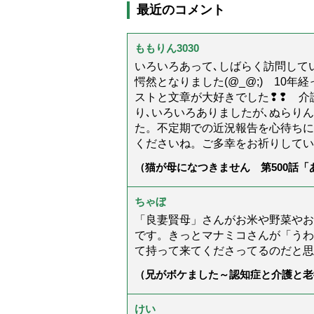
最近のコメント
ももりん3030
いろいろあって､しばらく訪問してい
愕然となりました(@_@;) 10
ストと文章が大好きでした❢❢ 介
り､いろいろありましたが､ぬらり
た。不定期での近況報告を心待ちに
くださいね。ご多幸をお祈りしてい
（猫が母になつきません 第500話
ちゃぼ
「良妻賢母」さんがお米や野菜やお
です。きっとマナミコさんが「うわ
て持って来てくださってるのだと思
（兄がボケました～認知症と介護と老
た」）
けい