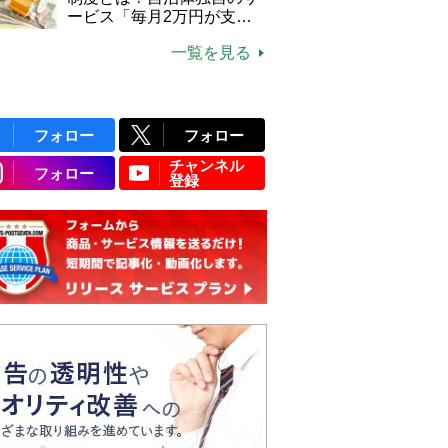
ービス「毎月2万円が支給
される」ケースも【FP解
一覧を見る
説】
フォロー
フォロー
チャンネル
フォロー
登録