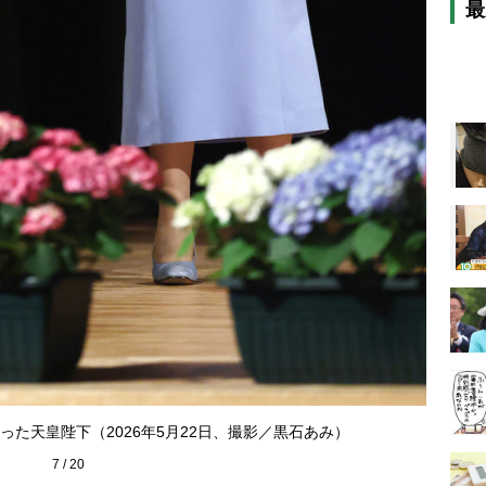
最
た天皇陛下（2026年5月22日、撮影／黒石あみ）
7
/
20