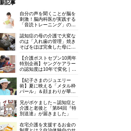
新記事
自分の声を聞くことが脳を
刺激！脳内科医が実践する
「音読トレーニング」の極
意
認知症の母の介護で大変な
のは「入れ歯の管理」焼き
そばをほぼ完食した母に息
子が血の気が引いた理由
【介護ポストセブン10周年
特別企画】ヤングケアラー
の認知度は10年で変化｜流
行語大賞にノミネート、法
律にも明記されたが果たし
【紀子さまのジュエリー
て現在は？
術】夏に映える「メタル枠
パール」＆顔まわりが華や
ぐ「揺れる一粒」の使い分
け方
兄がボケました～認知症と
介護と老後と「第84回『特
別送達』が届きました」
直線的な襟によってシャープさがプラス（2026年5月22日、撮影
在宅介護を支援するお金の
制度とは？自治体独自のサ