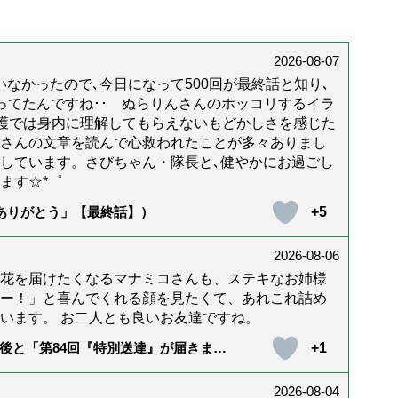
2026-08-07
なかったので､今日になって500回が最終話と知り､
年経ってたんですね･･ ぬらりんさんのホッコリするイラ
護では身内に理解してもらえないもどかしさを感じた
んさんの文章を読んで心救われたことが多々ありまし
しています。さびちゃん・隊長と､健やかにお過ごし
ます☆*゜
+5
「ありがとう」【最終話】）
2026-08-06
花を届けたくなるマナミコさんも、ステキなお姉様
ー！」と喜んでくれる顔を見たくて、あれこれ詰め
います。 お二人とも良いお友達ですね。
+1
後と「第84回『特別送達』が届きまし
2026-08-04