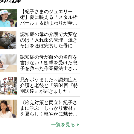
気の記事
が母になつきません
【紀子さまのジュエリー
術】夏に映える「メタル枠
子の遠距離介護サバイバル術
パール」＆顔まわりが華や
がボケました
便利なサービス
ぐ「揺れる一粒」の使い分
け方
認知症の母の介護で大変な
防法
のは「入れ歯の管理」焼き
そばをほぼ完食した母に息
子が血の気が引いた理由
認知症の母が自分の名前を
書けない！衝撃を受けた息
子を救った作業療法士さん
の言葉
兄がボケました～認知症と
介護と老後と「第84回『特
別送達』が届きました」
《冷え対策と両立》紀子さ
まに学ぶ「しっかり素材」
を夏らしく軽やかに魅せる
3つの着こなし法則
一覧を見る