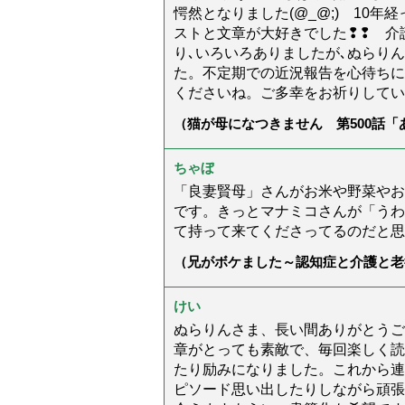
愕然となりました(@_@;) 10
ストと文章が大好きでした❢❢ 介
り､いろいろありましたが､ぬらり
た。不定期での近況報告を心待ちに
くださいね。ご多幸をお祈りしてい
（猫が母になつきません 第500話
ちゃぼ
「良妻賢母」さんがお米や野菜やお
です。きっとマナミコさんが「うわ
て持って来てくださってるのだと思
（兄がボケました～認知症と介護と老
た」）
けい
ぬらりんさま、長い間ありがとうご
章がとっても素敵で、毎回楽しく読
たり励みになりました。これから連
ピソード思い出したりしながら頑張