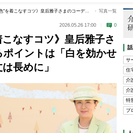
《”明るい色”を着こなすコツ》皇后雅子さまのコーデに見るポイントは「白を効かせる」「スカート丈は長めに」
写真一覧
2026.05.26 17:00
0
着こなすコツ》皇后雅子さ
話
るポイントは「白を効かせ
サ
丈は長めに」
住
介
介
特
プ
公
高