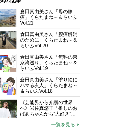
気の記事
が母になつきません
倉田真由美さん「母の膝
痛」くらたまね～＆らいふ
子の遠距離介護サバイバル術
Vol.21
がボケました
便利なサービス
倉田真由美さん「腰痛解消
防法
のために」くらたまね～＆
らいふVol.20
倉田真由美さん「無料の東
京湾巡り」くらたまね～＆
らいふVol.19
倉田真由美さん「塗り絵に
ハマる友人」くらたまね～
式典でおことばを述べられた天皇陛下（2026年5月17日、撮影／
＆らいふVol.18
《芸能界から介護の世界
へ》岩佐真悠子「推しのお
ばあちゃんから“大好き”を
もらえる」理不尽さも吹き
一覧を見る
飛ぶ“やりがい”、介護の現
場は「愛おしい」