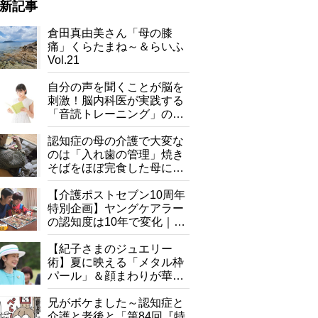
新記事
倉田真由美さん「母の膝
痛」くらたまね～＆らいふ
Vol.21
自分の声を聞くことが脳を
刺激！脳内科医が実践する
「音読トレーニング」の極
意
認知症の母の介護で大変な
のは「入れ歯の管理」焼き
そばをほぼ完食した母に息
子が血の気が引いた理由
【介護ポストセブン10周年
特別企画】ヤングケアラー
の認知度は10年で変化｜流
行語大賞にノミネート、法
律にも明記されたが果たし
【紀子さまのジュエリー
て現在は？
術】夏に映える「メタル枠
パール」＆顔まわりが華や
ぐ「揺れる一粒」の使い分
け方
兄がボケました～認知症と
介護と老後と「第84回『特