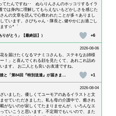
年経ってたんですね･･ ぬらりんさんのホッコリするイラ
護では身内に理解してもらえないもどかしさを感じた
んさんの文章を読んで心救われたことが多々ありまし
しています。さびちゃん・隊長と､健やかにお過ごし
ます☆*゜
+6
「ありがとう」【最終話】）
2026-08-06
花を届けたくなるマナミコさんも、ステキなお姉様
ー！」と喜んでくれる顔を見たくて、あれこれ詰め
います。 お二人とも良いお友達ですね。
+1
後と「第84回『特別送達』が届きまし
2026-08-04
ざいました。優しくてユーモアのあるイラストと文
ませていただきました。私も母の介護中で、癒され
載がないのが寂しくてたまりませんが、いろんなエ
っていこうと思います。不定期でもいいので、また