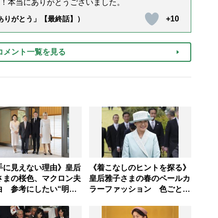
！本当にありがとうございました。
+10
「ありがとう」【最終話】）
コメント一覧を見る
手に見えない理由》皇后
《着こなしのヒントを探る》
さまの桜色、マクロン夫
皇后雅子さまの春のペールカ
白 参考にしたい“明る
ラーファッション 色ごとに
”の上品な使い方
異なる魅力とは