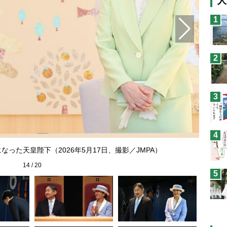
人
猫
1
息
兄
2
予
3
4
った天皇陛下（2026年5月17日、撮影／JMPA）
14
/
20
5