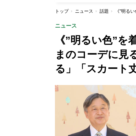
トップ
ニュース
話題
ニュース
《”明るい色”を
まのコーデに見
る」「スカート