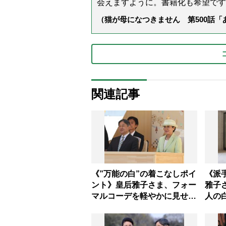
会えますように。書籍化も希望です
（猫が母になつきません 第500話
関連記事
《”万能の白”の着こなしポイ
《派
ント》皇后雅子さま、フォー
雅子
マルコーデを軽やかに見せる
人の
コーデ術
い色