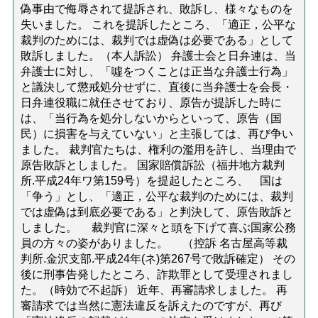
偽事由で侮辱されて提訴され、敗訴し、様々なものを
失いました。 これを提訴したところ、「適正，公平な
裁判のためには、裁判では虚偽は必要である」として
敗訴しました。（本人訴訟） 弁護士会と日弁連は、当
弁護士に対し、「噓をつくことは正当な弁護士行為」
と議決して懲戒処分せずに、直後に当弁護士を会長・
日弁連役職に就任させており、原告が提訴した時に
は、「当行為を処分しないからといって、原告（国
民）に損害を与えていない」と主張しては、再び争い
ました。 裁判官たちは、権利の濫用を許し、当理由で
原告敗訴としました。 国家賠償訴訟（福井地方裁判
所.平成24年ワ第159号）を提起したところ、 国は
「争う」とし、「適正，公平な裁判のためには、裁判
では虚偽は到底必要である」と判決して、原告敗訴と
しました。 裁判官に深々と頭を下げて喜ぶ国家公務
員の方々の姿がありました。 （控訴 名古屋高等裁
判所.金沢支部.平成24年(ネ)第267号で敗訴確定） その
後に刑事告発したところ、詐欺罪として受理されまし
た。（時効で不起訴） 近年、再審請求しました。 再
審請求では当然に憲法違反を訴えたのですが、再び