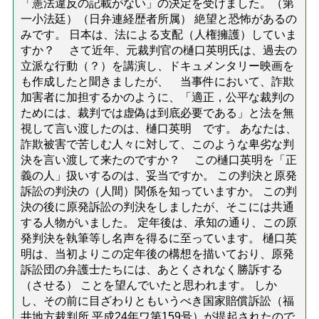
「憲法違反の記載がない」の決定を受けました。（第
一小法廷）（日弁連経歴者所属） 絶望と恐怖があるの
みです。 日本は、法による支配（人権擁護）していま
すか？ さて近年、元裁判官の樋口英明氏は、過去の
立派な行動（？）を講演し、ドキュメンタリー映画を
も作成したと聞きましたが、 当事件において、詐欺
加害者に加担するかのように、「適正，公平な裁判の
ためには、裁判では虚偽は到底必要である」と法を無
視して言い渡したのは、樋口英明 です。 あなたは、
詐欺被害で苦しむ人々に対して、このような卑劣な判
決を言い渡して来たのですか？ この樋口英明を「正
義の人」扱いするのは、妥当ですか。 この判決と原発
訴訟の判決の（人間）関係を知っていますか。 この判
決の後に原発訴訟の判決をしましたが、そこには共通
する人物がいました。 定年後は、承知の通り、この原
発判決を執筆等し名声を得るに至っています。 樋口英
明は、当初よりこの定年後の構想を描いており、原発
訴訟団の弁護士たちには、あとくされなく勝訴する
（させる） ことを望んでいたと思われます。 しか
し、その前に目ざわりともいうべき国家賠償訴訟（福
井地方裁判所.平成24年ワ第159号）が提起されたので