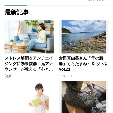
最新記事
ストレス解消＆アンチエイ
倉田真由美さん「母の膝
ジングに効果抜群！元アナ
痛」くらたまね～＆らいふ
ウンサーが教える「心と体
Vol.21
を元気にする音読の習慣」
健康
ニュース