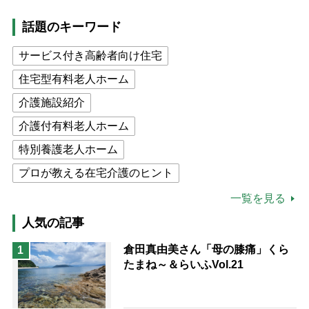
話題のキーワード
サービス付き高齢者向け住宅
住宅型有料老人ホーム
介護施設紹介
介護付有料老人ホーム
特別養護老人ホーム
プロが教える在宅介護のヒント
公的介護保険制度
介護食
一覧を見る
高木ブー
ケアマネジャー
人気の記事
猫が母になつきません
倉田真由美さん「母の膝痛」くら
1
たまね～＆らいふVol.21
息子の遠距離介護サバイバル術
兄がボケました
便利なサービス