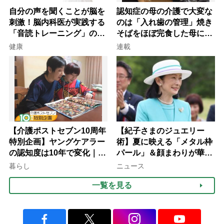
自分の声を聞くことが脳を
認知症の母の介護で大変な
刺激！脳内科医が実践する
のは「入れ歯の管理」焼き
「音読トレーニング」の極
そばをほぼ完食した母に息
意
子が血の気が引いた理由
健康
連載
【介護ポストセブン10周年
【紀子さまのジュエリー
特別企画】ヤングケアラー
術】夏に映える「メタル枠
の認知度は10年で変化｜流
パール」＆顔まわりが華や
行語大賞にノミネート、法
ぐ「揺れる一粒」の使い分
暮らし
ニュース
律にも明記されたが果たし
け方
一覧を見る
て現在は？