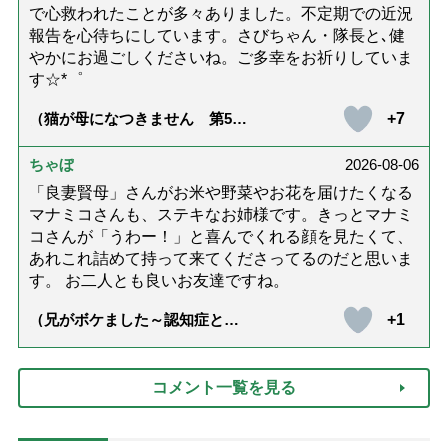
で心救われたことが多々ありました。不定期での近況
報告を心待ちにしています。さびちゃん・隊長と､健
やかにお過ごしくださいね。ご多幸をお祈りしていま
す☆*゜
+7
（猫が母になつきません 第500
話「ありがとう」【最終話】）
ちゃぼ
2026-08-06
「良妻賢母」さんがお米や野菜やお花を届けたくなる
マナミコさんも、ステキなお姉様です。きっとマナミ
コさんが「うわー！」と喜んでくれる顔を見たくて、
あれこれ詰めて持って来てくださってるのだと思いま
す。 お二人とも良いお友達ですね。
+1
（兄がボケました～認知症と介
護と老後と「第84回『特別送
達』が届きました」）
コメント一覧を見る