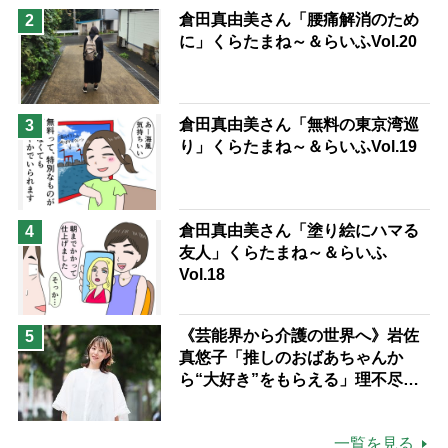
予防法
倉田真由美さん「腰痛解消のため
2
に」くらたまね～＆らいふVol.20
倉田真由美さん「無料の東京湾巡
3
り」くらたまね～＆らいふVol.19
倉田真由美さん「塗り絵にハマる
4
友人」くらたまね～＆らいふ
Vol.18
《芸能界から介護の世界へ》岩佐
5
真悠子「推しのおばあちゃんか
ら“大好き”をもらえる」理不尽さ
も吹き飛ぶ“やりがい”、介護の現
場は「愛おしい」
一覧を見る