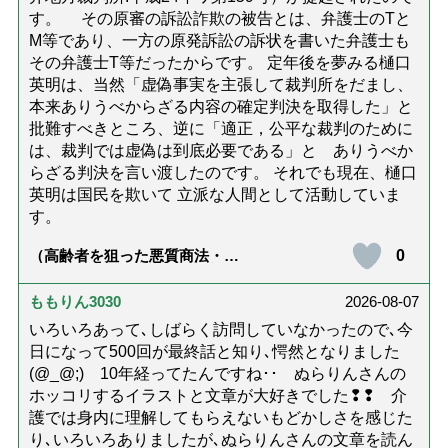
す。 その原審の訴訟詐欺の被告とは、弁護士のTと
M等であり、一方の原発訴訟の訴状を書いた弁護士も
その弁護士T等だったからです。 定年後を夢みる樋口
英明は、当然「虚偽事実を主張して裁判所をだまし、
本来ありうべからざる内容の確定判決を取得した」と
批難すべきところ、逆に「適正，公平な裁判のために
は、裁判では虚偽は到底必要である」と ありうべか
らざる判決を言い渡したのです。 それでも現在、樋口
英明は国民を欺いて 立派な人間として活動していま
す。
0
（高齢者を狙った悪質商法・訪
問詐欺の種類と実例9選｜騙され
ないための4つの対策「騙されや
すい人の特徴は？」【社会福祉
ももりん3030
2026-08-07
士解説】）
いろいろあって､しばらく訪問していなかったので､今
日になって500回が最終話と知り､愕然となりました
(@_@;) 10年経ってたんですね･･ ぬらりんさんの
ホッコリするイラストと文章が大好きでした❢❢ 介
護では身内に理解してもらえないもどかしさを感じた
り､いろいろありましたが､ぬらりんさんの文章を読ん