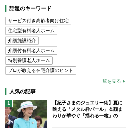
話題のキーワード
サービス付き高齢者向け住宅
住宅型有料老人ホーム
介護施設紹介
介護付有料老人ホーム
特別養護老人ホーム
プロが教える在宅介護のヒント
公的介護保険制度
介護食
一覧を見る
高木ブー
ケアマネジャー
人気の記事
猫が母になつきません
【紀子さまのジュエリー術】夏に
1
映える「メタル枠パール」＆顔ま
息子の遠距離介護サバイバル術
わりが華やぐ「揺れる一粒」の使
兄がボケました
便利なサービス
い分け方
予防法