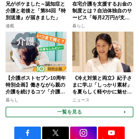
兄がボケました～認知症と
在宅介護を支援するお金の
介護と老後と「第84回『特
制度とは？自治体独自のサ
別送達』が届きました」
ービス「毎月2万円が支給
される」ケースも【FP解
連載
暮らし
説】
【介護ポストセブン10周年
《冷え対策と両立》紀子さ
特別企画】働きながら親の
まに学ぶ「しっかり素材」
介護を続けるコツ「介護は
を夏らしく軽やかに魅せる
10年以上続くことも…3つ
3つの着こなし法則
暮らし
ニュース
のフェーズに分けて考えて
一覧を見る
みよう」【社会福祉士解
説】