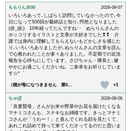
ももりん3030
2026-08-07
いろいろあって､しばらく訪問していなかったので､今
日になって500回が最終話と知り､愕然となりました
(@_@;) 10年経ってたんですね･･ ぬらりんさんの
ホッコリするイラストと文章が大好きでした❢❢ 介
護では身内に理解してもらえないもどかしさを感じた
り､いろいろありましたが､ぬらりんさんの文章を読ん
で心救われたことが多々ありました。不定期での近況
報告を心待ちにしています。さびちゃん・隊長と､健
やかにお過ごしくださいね。ご多幸をお祈りしていま
す☆*゜
+1
（猫が母になつきません 第500
話「ありがとう」【最終話】）
ちゃぼ
2026-08-06
「良妻賢母」さんがお米や野菜やお花を届けたくなる
マナミコさんも、ステキなお姉様です。きっとマナミ
コさんが「うわー！」と喜んでくれる顔を見たくて、
あれこれ詰めて持って来てくださってるのだと思いま