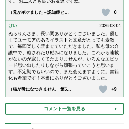
す。 お二人とも良いお友達ですね。
0
（兄がボケました～認知症と介
護と老後と「第84回『特別送
達』が届きました」）
けい
2026-08-04
ぬらりんさま、長い間ありがとうございました。優し
くてユーモアのあるイラストと文章がとっても素敵
で、毎回楽しく読ませていただきました。私も母の介
護中で、癒されたり励みになりました。これから連載
がないのが寂しくてたまりませんが、いろんなエピソ
ード思い出したりしながら頑張っていこうと思いま
す。不定期でもいいので、また会えますように。書籍
化も希望です！本当にありがとうございました。
+9
（猫が母になつきません 第500
話「ありがとう」【最終話】）
コメント一覧を見る