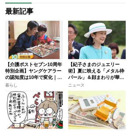
最新記事
【介護ポストセブン10周年
【紀子さまのジュエリー
特別企画】ヤングケアラー
術】夏に映える「メタル枠
の認知度は10年で変化｜流
パール」＆顔まわりが華や
行語大賞にノミネート、法
ぐ「揺れる一粒」の使い分
暮らし
ニュース
律にも明記されたが果たし
け方
て現在は？