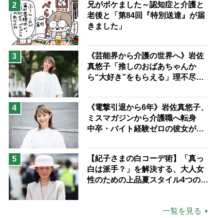
兄がボケました～認知症と介護と
2
老後と「第84回『特別送達』が届
きました」
《芸能界から介護の世界へ》岩佐
3
真悠子「推しのおばあちゃんか
ら“大好き”をもらえる」理不尽さ
も吹き飛ぶ“やりがい”、介護の現
場は「愛おしい」
《電撃引退から6年》岩佐真悠子、
4
ミスマガジンから介護職へ転身
中卒・バイト経験ゼロの彼女が見
つけた“居場所”「社会の役に立ち
ながら自分らしくいられる」
【紀子さまの白コーデ術】「真っ
5
白は派手？」を解決する、大人女
性のための上品夏スタイル4つのコ
ツ
一覧を見る