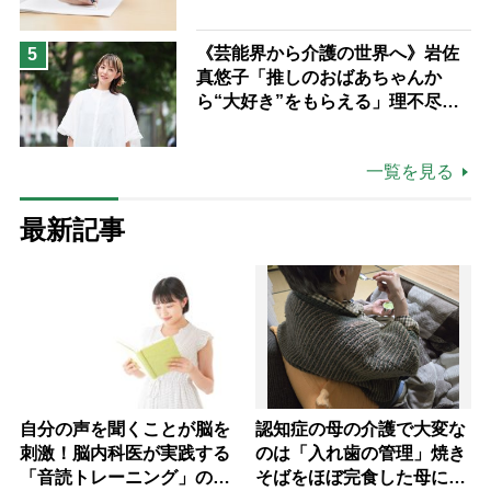
《芸能界から介護の世界へ》岩佐
5
真悠子「推しのおばあちゃんか
ら“大好き”をもらえる」理不尽さ
も吹き飛ぶ“やりがい”、介護の現
場は「愛おしい」
一覧を見る
最新記事
自分の声を聞くことが脳を
認知症の母の介護で大変な
刺激！脳内科医が実践する
のは「入れ歯の管理」焼き
「音読トレーニング」の極
そばをほぼ完食した母に息