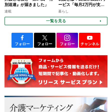
別送達』が届きました」
ービス「毎月2万円が支給
される」ケースも【FP解
連載
暮らし
説】
一覧を見る
フォロー
フォロー
フォロー
チャンネル