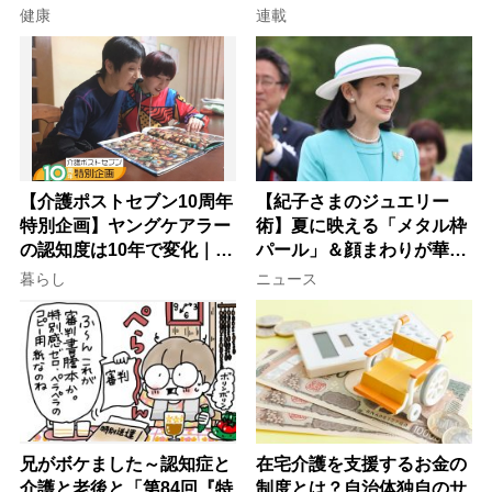
意
子が血の気が引いた理由
健康
連載
【介護ポストセブン10周年
【紀子さまのジュエリー
特別企画】ヤングケアラー
術】夏に映える「メタル枠
の認知度は10年で変化｜流
パール」＆顔まわりが華や
行語大賞にノミネート、法
ぐ「揺れる一粒」の使い分
暮らし
ニュース
律にも明記されたが果たし
け方
て現在は？
兄がボケました～認知症と
在宅介護を支援するお金の
介護と老後と「第84回『特
制度とは？自治体独自のサ