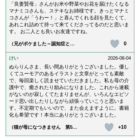
「良妻賢母」さんがお米や野菜やお花を届けたくなる
マナミコさんも、ステキなお姉様です。きっとマナミ
コさんが「うわー！」と喜んでくれる顔を見たくて、
あれこれ詰めて持って来てくださってるのだと思いま
す。 お二人とも良いお友達ですね。
0
（兄がボケました～認知症と介
護と老後と「第84回『特別送
達』が届きました」）
けい
2026-08-04
ぬらりんさま、長い間ありがとうございました。優し
くてユーモアのあるイラストと文章がとっても素敵
で、毎回楽しく読ませていただきました。私も母の介
護中で、癒されたり励みになりました。これから連載
がないのが寂しくてたまりませんが、いろんなエピソ
ード思い出したりしながら頑張っていこうと思いま
す。不定期でもいいので、また会えますように。書籍
化も希望です！本当にありがとうございました。
+10
（猫が母になつきません 第500
話「ありがとう」【最終話】）