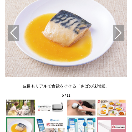
富な
皮目もリアルで食欲をそそる「さばの味噌煮」
5
/
11