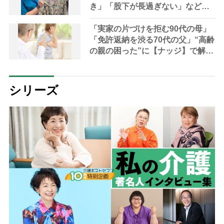
き」「股下が長過ぎない」など理
学療法士＆介護医療コンシェルジ
ュが指南
「実家の片づけを拒む90代の母」
「免許返納を渋る70代の父」“高齢
の親の困った”に【ナッジ】で解決
する方法を行動経済者が解説「認
知バイアスの特性を利用する」
シリーズ