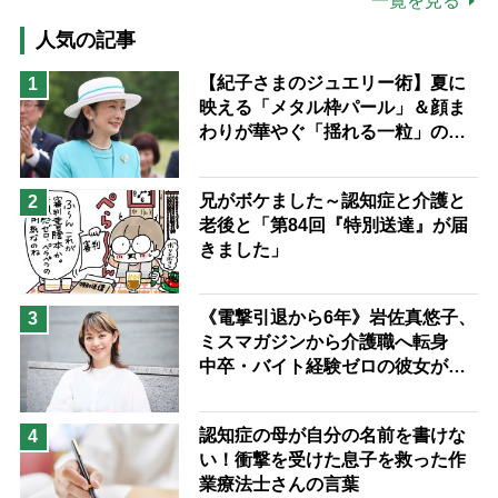
一覧を見る
高木ブー
ケアマネジャー
人気の記事
猫が母になつきません
【紀子さまのジュエリー術】夏に
1
映える「メタル枠パール」＆顔ま
息子の遠距離介護サバイバル術
わりが華やぐ「揺れる一粒」の使
兄がボケました
便利なサービス
い分け方
予防法
兄がボケました～認知症と介護と
2
老後と「第84回『特別送達』が届
きました」
《電撃引退から6年》岩佐真悠子、
3
ミスマガジンから介護職へ転身
中卒・バイト経験ゼロの彼女が見
つけた“居場所”「社会の役に立ち
ながら自分らしくいられる」
認知症の母が自分の名前を書けな
4
い！衝撃を受けた息子を救った作
業療法士さんの言葉