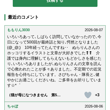
最近のコメント
ももりん3030
2026-08-07
いろいろあって､しばらく訪問していなかったので､今
日になって500回が最終話と知り､愕然となりました
(@_@;) 10年経ってたんですね･･ ぬらりんさんの
ホッコリするイラストと文章が大好きでした❢❢ 介
護では身内に理解してもらえないもどかしさを感じた
り､いろいろありましたが､ぬらりんさんの文章を読ん
で心救われたことが多々ありました。不定期での近況
報告を心待ちにしています。さびちゃん・隊長と､健
やかにお過ごしくださいね。ご多幸をお祈りしていま
す☆*゜
+3
（猫が母になつきません 第500
話「ありがとう」【最終話】）
ちゃぼ
2026-08-06