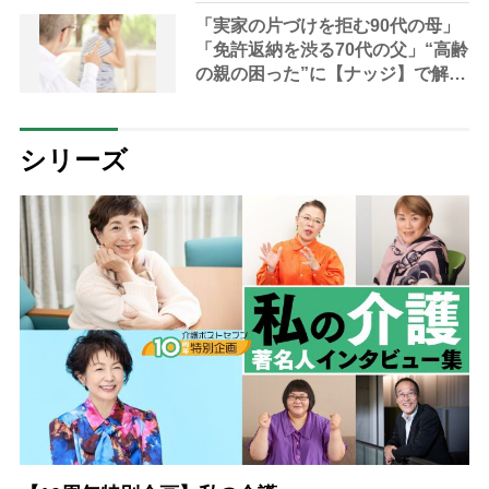
学療法士＆介護医療コンシェルジ
ュが指南
「実家の片づけを拒む90代の母」
「免許返納を渋る70代の父」“高齢
の親の困った”に【ナッジ】で解決
する方法を行動経済者が解説「認
知バイアスの特性を利用する」
シリーズ