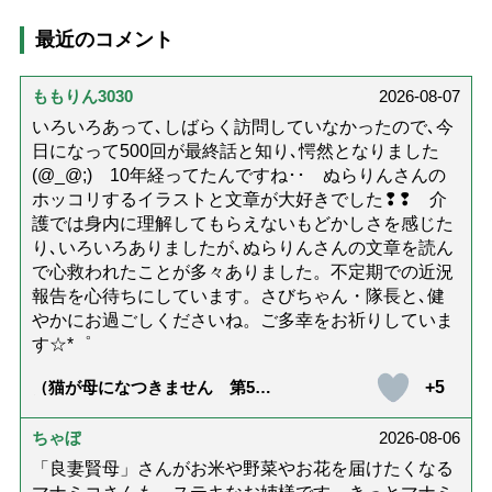
最近のコメント
ももりん3030
2026-08-07
いろいろあって､しばらく訪問していなかったので､今
日になって500回が最終話と知り､愕然となりました
(@_@;) 10年経ってたんですね･･ ぬらりんさんの
ホッコリするイラストと文章が大好きでした❢❢ 介
護では身内に理解してもらえないもどかしさを感じた
り､いろいろありましたが､ぬらりんさんの文章を読ん
で心救われたことが多々ありました。不定期での近況
報告を心待ちにしています。さびちゃん・隊長と､健
やかにお過ごしくださいね。ご多幸をお祈りしていま
す☆*゜
+5
（猫が母になつきません 第500
話「ありがとう」【最終話】）
ちゃぼ
2026-08-06
「良妻賢母」さんがお米や野菜やお花を届けたくなる