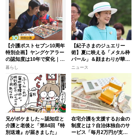
【介護ポストセブン10周年
【紀子さまのジュエリー
特別企画】ヤングケアラー
術】夏に映える「メタル枠
の認知度は10年で変化｜流
パール」＆顔まわりが華や
行語大賞にノミネート、法
ぐ「揺れる一粒」の使い分
暮らし
ニュース
律にも明記されたが果たし
け方
て現在は？
兄がボケました～認知症と
在宅介護を支援するお金の
介護と老後と「第84回『特
制度とは？自治体独自のサ
別送達』が届きました」
ービス「毎月2万円が支給