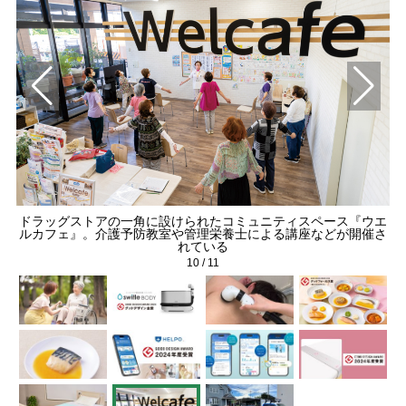
ドラッグストアの一角に設けられたコミュニティスペース『ウエ
るだ
ルカフェ』。介護予防教室や管理栄養士による講座などが開催さ
食
れている
10
/
11