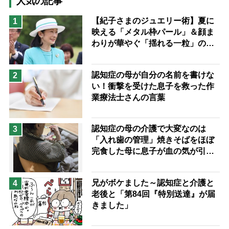
人気の記事
猫が母になつきません
【紀子さまのジュエリー術】夏に
1
映える「メタル枠パール」＆顔ま
息子の遠距離介護サバイバル術
わりが華やぐ「揺れる一粒」の使
兄がボケました
便利なサービス
い分け方
予防法
認知症の母が自分の名前を書けな
2
い！衝撃を受けた息子を救った作
業療法士さんの言葉
認知症の母の介護で大変なのは
3
「入れ歯の管理」焼きそばをほぼ
完食した母に息子が血の気が引い
た理由
兄がボケました～認知症と介護と
4
老後と「第84回『特別送達』が届
きました」