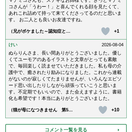
マナミコさんも、ステキなお姉様です。きっとマナミ
コさんが「うわー！」と喜んでくれる顔を見たくて、
あれこれ詰めて持って来てくださってるのだと思いま
す。 お二人とも良いお友達ですね。
+1
（兄がボケました～認知症と介
護と老後と「第84回『特別送
達』が届きました」）
けい
2026-08-04
ぬらりんさま、長い間ありがとうございました。優し
くてユーモアのあるイラストと文章がとっても素敵
で、毎回楽しく読ませていただきました。私も母の介
護中で、癒されたり励みになりました。これから連載
がないのが寂しくてたまりませんが、いろんなエピソ
ード思い出したりしながら頑張っていこうと思いま
す。不定期でもいいので、また会えますように。書籍
化も希望です！本当にありがとうございました。
+10
（猫が母になつきません 第500
話「ありがとう」【最終話】）
コメント一覧を見る