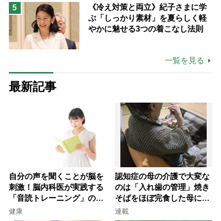
《冷え対策と両立》紀子さまに学
5
ぶ「しっかり素材」を夏らしく軽
やかに魅せる3つの着こなし法則
一覧を見る
最新記事
自分の声を聞くことが脳を
認知症の母の介護で大変な
刺激！脳内科医が実践する
のは「入れ歯の管理」焼き
「音読トレーニング」の極
そばをほぼ完食した母に息
意
子が血の気が引いた理由
健康
連載