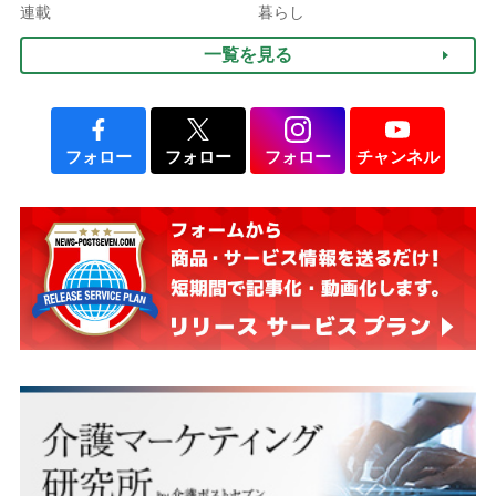
される」ケースも【FP解
連載
暮らし
説】
一覧を見る
フォロー
フォロー
フォロー
チャンネル