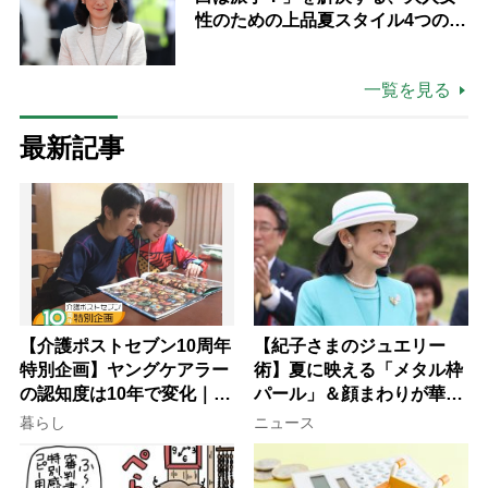
性のための上品夏スタイル4つのコ
ツ
一覧を見る
最新記事
【介護ポストセブン10周年
【紀子さまのジュエリー
特別企画】ヤングケアラー
術】夏に映える「メタル枠
の認知度は10年で変化｜流
パール」＆顔まわりが華や
行語大賞にノミネート、法
ぐ「揺れる一粒」の使い分
暮らし
ニュース
律にも明記されたが果たし
け方
て現在は？