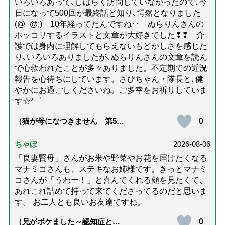
いろいろあって､しばらく訪問していなかったので､今
日になって500回が最終話と知り､愕然となりました
(@_@;) 10年経ってたんですね･･ ぬらりんさんの
ホッコリするイラストと文章が大好きでした❢❢ 介
護では身内に理解してもらえないもどかしさを感じた
り､いろいろありましたが､ぬらりんさんの文章を読ん
で心救われたことが多々ありました。不定期での近況
報告を心待ちにしています。さびちゃん・隊長と､健
やかにお過ごしくださいね。ご多幸をお祈りしていま
す☆*゜
0
（猫が母になつきません 第500
話「ありがとう」【最終話】）
ちゃぼ
2026-08-06
「良妻賢母」さんがお米や野菜やお花を届けたくなる
マナミコさんも、ステキなお姉様です。きっとマナミ
コさんが「うわー！」と喜んでくれる顔を見たくて、
あれこれ詰めて持って来てくださってるのだと思いま
す。 お二人とも良いお友達ですね。
0
（兄がボケました～認知症と介