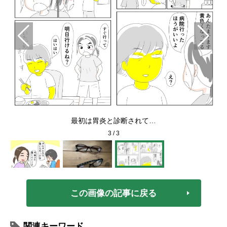
。買
最初は胃炎と診断されて…
3
/
3
この画像の記事に戻る
関連キーワード