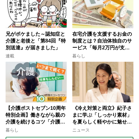
兄がボケました～認知症と
在宅介護を支援するお金の
介護と老後と「第84回『特
制度とは？自治体独自のサ
別送達』が届きました」
ービス「毎月2万円が支給
される」ケースも【FP解
連載
暮らし
説】
【介護ポストセブン10周年
《冷え対策と両立》紀子さ
特別企画】働きながら親の
まに学ぶ「しっかり素材」
介護を続けるコツ「介護は
を夏らしく軽やかに魅せる
10年以上続くことも…3つ
3つの着こなし法則
暮らし
ニュース
のフェーズに分けて考えて