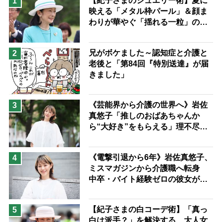
【紀子さまのジュエリー術】夏に
1
映える「メタル枠パール」＆顔ま
息子の遠距離介護サバイバル術
わりが華やぐ「揺れる一粒」の使
兄がボケました
便利なサービス
い分け方
予防法
兄がボケました～認知症と介護と
2
老後と「第84回『特別送達』が届
きました」
《芸能界から介護の世界へ》岩佐
3
真悠子「推しのおばあちゃんか
ら“大好き”をもらえる」理不尽さ
も吹き飛ぶ“やりがい”、介護の現
場は「愛おしい」
《電撃引退から6年》岩佐真悠子、
4
ミスマガジンから介護職へ転身
中卒・バイト経験ゼロの彼女が見
つけた“居場所”「社会の役に立ち
ながら自分らしくいられる」
【紀子さまの白コーデ術】「真っ
5
白は派手？」を解決する、大人女