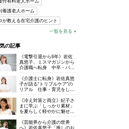
護付有料老人ホーム
別養護老人ホーム
ロが教える在宅介護のヒント
的介護保険制度
介護食
一覧を見る
木ブー
ケアマネジャー
気の記事
が母になつきません
《電撃引退から6年》岩佐
子の遠距離介護サバイバル術
真悠子、ミスマガジンから
介護職へ転身 中卒・バイ
がボケました
便利なサービス
ト経験ゼロの彼女が見つけ
た“居場所”「社会の役に立
《介護士に転身》岩佐真悠
防法
ちながら自分らしくいられ
子が語る“トリプルケア”の
る」
リアル 仕事・育児をしな
がら96歳の義祖母と同居し
て介護 プロだから言える
《冷え対策と両立》紀子さ
「家での介護は“雑”でも気
まに学ぶ「しっかり素材」
にしない」
を夏らしく軽やかに魅せる
3つの着こなし法則
《芸能界から介護の世界
へ》岩佐真悠子「推しのお