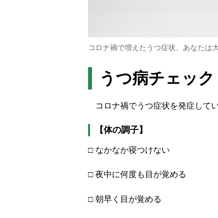
コロナ禍で増えたうつ症状、あなたは
うつ病チェック
コロナ禍でうつ症状を発症してい
【体の調子】
□ なかなか寝つけない
□ 夜中に何度も目が覚める
□ 朝早く目が覚める