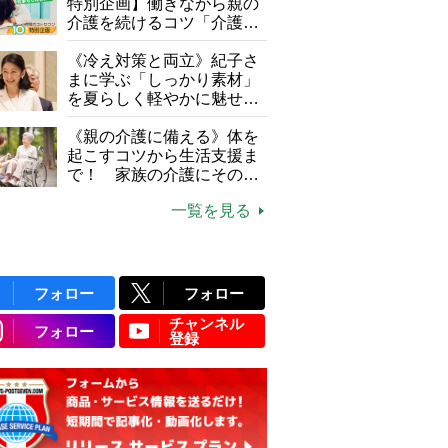
特別企画】働きながら親の
介護を続けるコツ「介護は
10年以上続くことも…3つ
のフェーズに分けて考えて
《冷え対策と両立》紀子さ
みよう」【社会福祉士解
まに学ぶ「しっかり素材」
説】
を夏らしく軽やかに魅せる
3つの着こなし法則
《親の介護に備える》体を
起こすコツから生活支援ま
で！ 家族の介護にそのま
ま活かせる2つの資格
一覧を見る
フォロー
フォロー
チャンネル
フォロー
登録