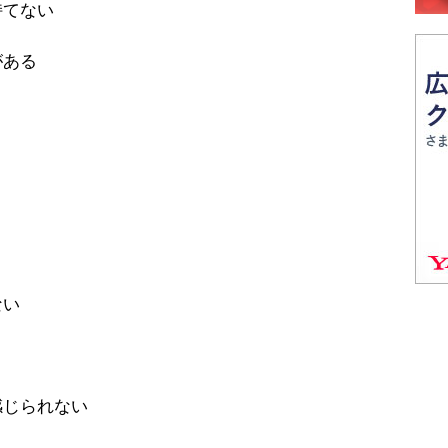
が持てない
がある
れない
は感じられない