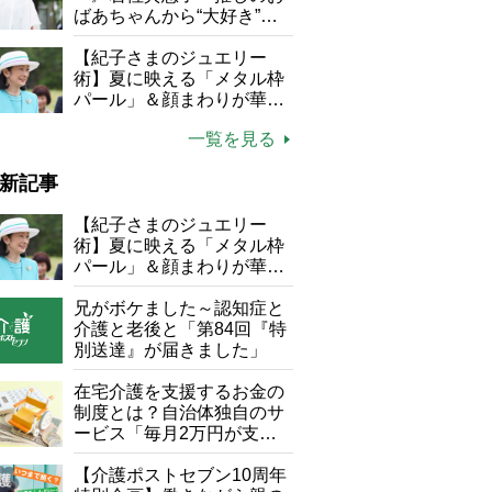
ばあちゃんから“大好き”を
もらえる」理不尽さも吹き
飛ぶ“やりがい”、介護の現
【紀子さまのジュエリー
場は「愛おしい」
術】夏に映える「メタル枠
パール」＆顔まわりが華や
ぐ「揺れる一粒」の使い分
一覧を見る
け方
新記事
【紀子さまのジュエリー
術】夏に映える「メタル枠
パール」＆顔まわりが華や
ぐ「揺れる一粒」の使い分
け方
兄がボケました～認知症と
介護と老後と「第84回『特
別送達』が届きました」
在宅介護を支援するお金の
制度とは？自治体独自のサ
ービス「毎月2万円が支給
される」ケースも【FP解
説】
【介護ポストセブン10周年