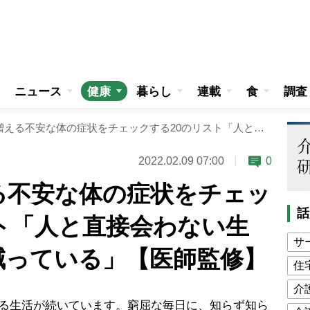
ニュース
健康
暮らし
連載
食
調査
コロナ禍で増える不安な体の症状をチェックする20のリスト「人と直接会わない生活で脳の刺激が減っている」【医師監修】
2022.02.09 07:00
0
る不安な体の症状をチェッ
話
ト「人と直接会わない生
サ
減っている」【医師監修】
住
介
る生活が続いています。窮屈な毎日に、知らず知ら