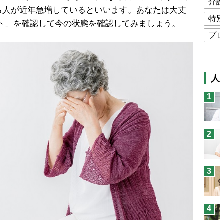
介
る人が近年急増しているといいます。あなたは大丈
特
ト」を確認して今の状態を確認してみましょう。
プ
公
高
人
猫
1
息
兄
2
予
3
4