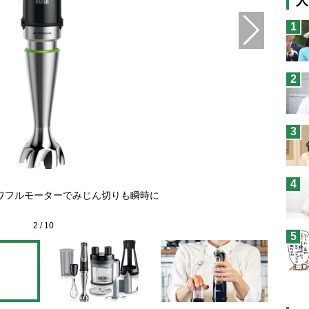
人
猫
1
息
兄
2
予
3
【1】
4
ップ【
ワフルモーターでみじん切りも瞬時に
カップ
2
/
10
5