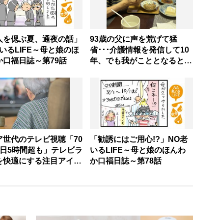
人を偲ぶ夏、通夜の話」
93歳の父に声を荒げて猛
いるLIFE～母と娘のほ
省･･･介護情報を発信して10
か口福日誌～第79話
年、でも我がこととなると教
科書通りにいかずにため息
「感情と理性の狭間で右往左
往する現実」
ア世代のテレビ視聴「70
「勧誘にはご用心!?」NO老
1日5時間超も」テレビラ
いるLIFE～母と娘のほんわ
を快適にする注目アイテ
か口福日誌～第78話