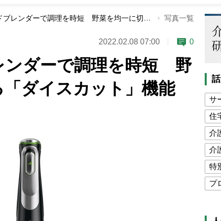
話題のハンドブレンダーで調理を時短 野菜を均一に切れる「ダイスカット」機能も！
写真一覧
2022.02.08 07:00
0
レンダーで調理を時短 野
話
る「ダイスカット」機能
サ
住
介
介
特
プ
公
高