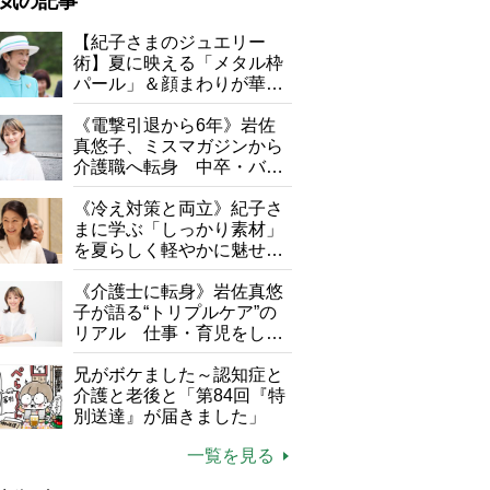
気の記事
が母になつきません
【紀子さまのジュエリー
術】夏に映える「メタル枠
子の遠距離介護サバイバル術
パール」＆顔まわりが華や
がボケました
便利なサービス
ぐ「揺れる一粒」の使い分
け方
《電撃引退から6年》岩佐
防法
真悠子、ミスマガジンから
介護職へ転身 中卒・バイ
ト経験ゼロの彼女が見つけ
た“居場所”「社会の役に立
《冷え対策と両立》紀子さ
ちながら自分らしくいられ
まに学ぶ「しっかり素材」
る」
を夏らしく軽やかに魅せる
3つの着こなし法則
専用スタンド【2】フードプロセッサー【3】本体＋アクティブブレード
《介護士に転身》岩佐真悠
5】こねベラ【6】カッター【7】カッターツール【8】泡立て器。使用
子が語る“トリプルケア”の
に洗剤とぬるま湯を入れて10～20秒間攪拌させるだけ。本体を立てか
リアル 仕事・育児をしな
きで、調理中も収納時も場所を取らない
がら96歳の義祖母と同居し
て介護 プロだから言える
兄がボケました～認知症と
「家での介護は“雑”でも気
介護と老後と「第84回『特
にしない」
別送達』が届きました」
一覧を見る