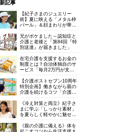
新記事
【紀子さまのジュエリー
術】夏に映える「メタル枠
パール」＆顔まわりが華や
ぐ「揺れる一粒」の使い分
け方
兄がボケました～認知症と
介護と老後と「第84回『特
別送達』が届きました」
在宅介護を支援するお金の
制度とは？自治体独自のサ
ービス「毎月2万円が支給
される」ケースも【FP解
説】
【介護ポストセブン10周年
特別企画】働きながら親の
介護を続けるコツ「介護は
10年以上続くことも…3つ
のフェーズに分けて考えて
《冷え対策と両立》紀子さ
みよう」【社会福祉士解
まに学ぶ「しっかり素材」
説】
を夏らしく軽やかに魅せる
3つの着こなし法則
《親の介護に備える》体を
起こすコツから生活支援ま