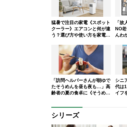
猛暑で注目の家電《スポット
「故
クーラー》エアコンと何が違
NO老
う？選び方や使い方を家電の
んわ
達人が解説
「訪問ヘルパーさんが朝ゆで
シニ
たそうめんを昼も夜も…」高
代は
齢者の夏の食卓に《そうめん
イフ
だけ》がNGな理由とは？
ム3選
【管理栄養士が解説】
シリーズ