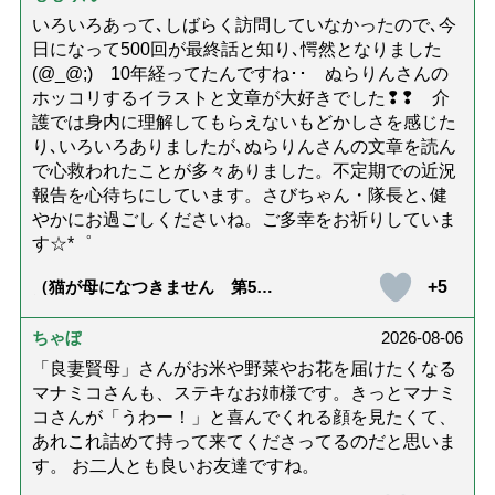
いろいろあって､しばらく訪問していなかったので､今
日になって500回が最終話と知り､愕然となりました
(@_@;) 10年経ってたんですね･･ ぬらりんさんの
ホッコリするイラストと文章が大好きでした❢❢ 介
護では身内に理解してもらえないもどかしさを感じた
り､いろいろありましたが､ぬらりんさんの文章を読ん
で心救われたことが多々ありました。不定期での近況
報告を心待ちにしています。さびちゃん・隊長と､健
やかにお過ごしくださいね。ご多幸をお祈りしていま
す☆*゜
+5
（猫が母になつきません 第500
話「ありがとう」【最終話】）
ちゃぼ
2026-08-06
「良妻賢母」さんがお米や野菜やお花を届けたくなる
マナミコさんも、ステキなお姉様です。きっとマナミ
コさんが「うわー！」と喜んでくれる顔を見たくて、
あれこれ詰めて持って来てくださってるのだと思いま
す。 お二人とも良いお友達ですね。