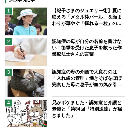
猫が母になつきません
【紀子さまのジュエリー術】夏に
1
映える「メタル枠パール」＆顔ま
息子の遠距離介護サバイバル術
わりが華やぐ「揺れる一粒」の使
兄がボケました
便利なサービス
い分け方
予防法
認知症の母が自分の名前を書けな
2
い！衝撃を受けた息子を救った作
業療法士さんの言葉
認知症の母の介護で大変なのは
3
「入れ歯の管理」焼きそばをほぼ
完食した母に息子が血の気が引い
た理由
兄がボケました～認知症と介護と
4
老後と「第84回『特別送達』が届
きました」