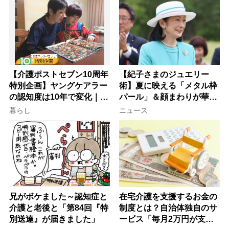
【介護ポストセブン10周年
【紀子さまのジュエリー
特別企画】ヤングケアラー
術】夏に映える「メタル枠
の認知度は10年で変化｜流
パール」＆顔まわりが華や
行語大賞にノミネート、法
ぐ「揺れる一粒」の使い分
暮らし
ニュース
律にも明記されたが果たし
け方
て現在は？
兄がボケました～認知症と
在宅介護を支援するお金の
介護と老後と「第84回『特
制度とは？自治体独自のサ
別送達』が届きました」
ービス「毎月2万円が支給