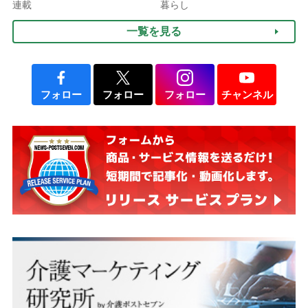
される」ケースも【FP解
連載
暮らし
説】
一覧を見る
フォロー
フォロー
フォロー
チャンネル