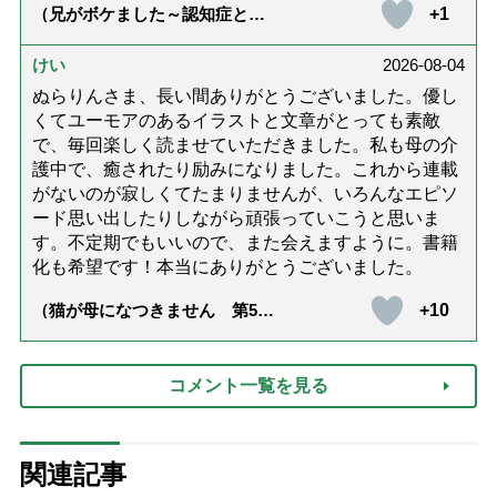
+1
（兄がボケました～認知症と介
護と老後と「第84回『特別送
達』が届きました」）
けい
2026-08-04
ぬらりんさま、長い間ありがとうございました。優し
くてユーモアのあるイラストと文章がとっても素敵
で、毎回楽しく読ませていただきました。私も母の介
護中で、癒されたり励みになりました。これから連載
がないのが寂しくてたまりませんが、いろんなエピソ
ード思い出したりしながら頑張っていこうと思いま
す。不定期でもいいので、また会えますように。書籍
化も希望です！本当にありがとうございました。
+10
（猫が母になつきません 第500
話「ありがとう」【最終話】）
コメント一覧を見る
関連記事