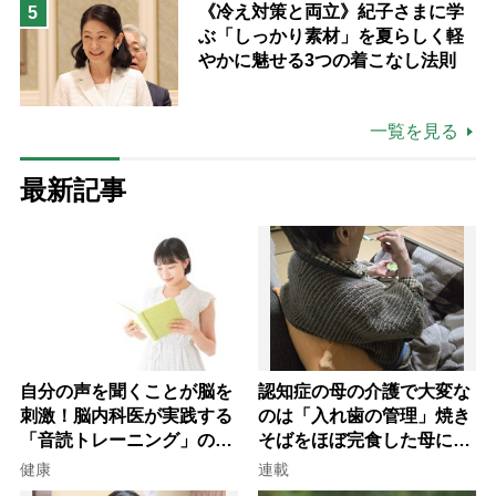
《冷え対策と両立》紀子さまに学
5
ぶ「しっかり素材」を夏らしく軽
やかに魅せる3つの着こなし法則
一覧を見る
最新記事
自分の声を聞くことが脳を
認知症の母の介護で大変な
刺激！脳内科医が実践する
のは「入れ歯の管理」焼き
「音読トレーニング」の極
そばをほぼ完食した母に息
意
子が血の気が引いた理由
健康
連載