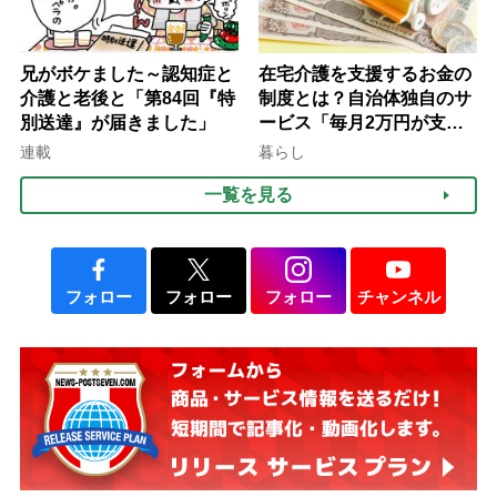
兄がボケました～認知症と
在宅介護を支援するお金の
介護と老後と「第84回『特
制度とは？自治体独自のサ
別送達』が届きました」
ービス「毎月2万円が支給
される」ケースも【FP解
連載
暮らし
説】
一覧を見る
フォロー
フォロー
フォロー
チャンネル