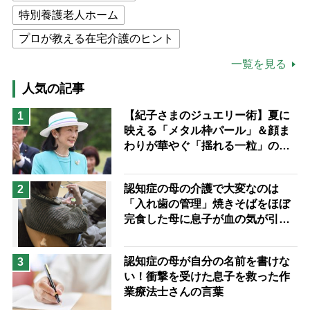
特別養護老人ホーム
プロが教える在宅介護のヒント
公的介護保険制度
介護食
一覧を見る
高木ブー
ケアマネジャー
人気の記事
猫が母になつきません
【紀子さまのジュエリー術】夏に
1
映える「メタル枠パール」＆顔ま
息子の遠距離介護サバイバル術
わりが華やぐ「揺れる一粒」の使
兄がボケました
便利なサービス
い分け方
予防法
認知症の母の介護で大変なのは
2
「入れ歯の管理」焼きそばをほぼ
完食した母に息子が血の気が引い
た理由
認知症の母が自分の名前を書けな
3
い！衝撃を受けた息子を救った作
業療法士さんの言葉