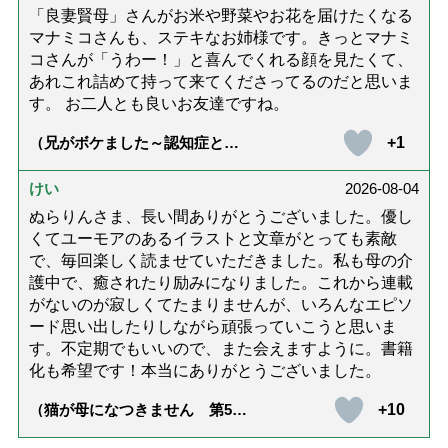
「良妻賢母」さんがお米や野菜やお花を届けたくなる
マナミコさんも、ステキなお姉様です。きっとマナミ
コさんが「うわー！」と喜んでくれる顔を見たくて、
あれこれ詰めて持って来てくださってるのだと思いま
す。 お二人とも良いお友達ですね。
+1
（兄がボケました～認知症と介
護と老後と「第84回『特別送
達』が届きました」）
けい
2026-08-04
ぬらりんさま、長い間ありがとうございました。優し
くてユーモアのあるイラストと文章がとっても素敵
で、毎回楽しく読ませていただきました。私も母の介
護中で、癒されたり励みになりました。これから連載
がないのが寂しくてたまりませんが、いろんなエピソ
ード思い出したりしながら頑張っていこうと思いま
す。不定期でもいいので、また会えますように。書籍
化も希望です！本当にありがとうございました。
+10
（猫が母になつきません 第500
話「ありがとう」【最終話】）