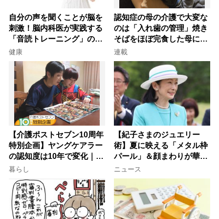
自分の声を聞くことが脳を
認知症の母の介護で大変な
刺激！脳内科医が実践する
のは「入れ歯の管理」焼き
「音読トレーニング」の極
そばをほぼ完食した母に息
意
子が血の気が引いた理由
健康
連載
【介護ポストセブン10周年
【紀子さまのジュエリー
特別企画】ヤングケアラー
術】夏に映える「メタル枠
の認知度は10年で変化｜流
パール」＆顔まわりが華や
行語大賞にノミネート、法
ぐ「揺れる一粒」の使い分
暮らし
ニュース
律にも明記されたが果たし
け方
て現在は？