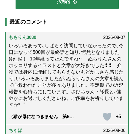
最近のコメント
ももりん3030
2026-08-07
いろいろあって､しばらく訪問していなかったので､今
日になって500回が最終話と知り､愕然となりました
(@_@;) 10年経ってたんですね･･ ぬらりんさんの
ホッコリするイラストと文章が大好きでした❢❢ 介
護では身内に理解してもらえないもどかしさを感じた
り､いろいろありましたが､ぬらりんさんの文章を読ん
で心救われたことが多々ありました。不定期での近況
報告を心待ちにしています。さびちゃん・隊長と､健
やかにお過ごしくださいね。ご多幸をお祈りしていま
す☆*゜
+5
（猫が母になつきません 第500
話「ありがとう」【最終話】）
ちゃぼ
2026-08-06