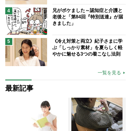
兄がボケました～認知症と介護と
4
老後と「第84回『特別送達』が届
きました」
《冷え対策と両立》紀子さまに学
5
ぶ「しっかり素材」を夏らしく軽
やかに魅せる3つの着こなし法則
一覧を見る
最新記事