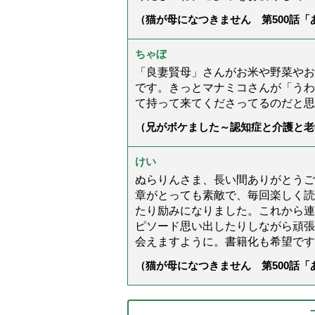
（猫が母になつきません 第500話
ちゃぼ
「良妻賢母」さんがお米や野菜やお
です。きっとマナミコさんが「うわ
て持って来てくださってるのだと思
（兄がボケました～認知症と介護と老
た」）
けい
ぬらりんさま、長い間ありがとうご
章がとっても素敵で、毎回楽しく読
たり励みになりました。これから連
ピソード思い出したりしながら頑張
会えますように。書籍化も希望です
（猫が母になつきません 第500話