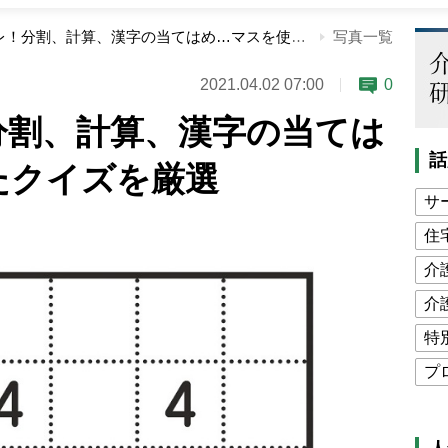
最強の脳トレ！分割、計算、漢字の当てはめ…マスを使ったクイズを厳選
写真一覧
2021.04.02 07:00
0
分割、計算、漢字の当ては
話
たクイズを厳選
サ
住
介
介
特
プ
公
高