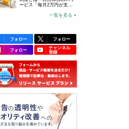
ービス「毎月2万円が支給
される」ケースも【FP解
一覧を見る
説】
フォロー
フォロー
チャンネル
フォロー
登録