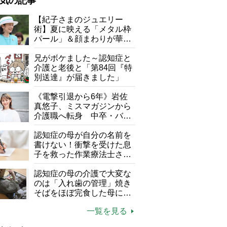
気の記事
が母になつきません
【紀子さまのジュエリー
術】夏に映える「メタル枠
子の遠距離介護サバイバル術
パール」＆顔まわりが華や
がボケました
便利なサービス
ぐ「揺れる一粒」の使い分
け方
兄がボケました～認知症と
防法
介護と老後と「第84回『特
別送達』が届きました」
《電撃引退から6年》岩佐
真悠子、ミスマガジンから
介護職へ転身 中卒・バイ
ト経験ゼロの彼女が見つけ
た“居場所”「社会の役に立
認知症の母が自分の名前を
ちながら自分らしくいられ
書けない！衝撃を受けた息
る」
子を救った作業療法士さん
の言葉
認知症の母の介護で大変な
のは「入れ歯の管理」焼き
そばをほぼ完食した母に息
時間：8分
子が血の気が引いた理由
一覧を見る