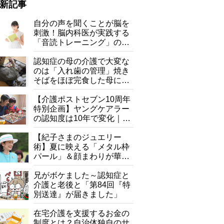
新記事
自分の声を聞くことが脳を
刺激！脳内科医が実践する
「音読トレーニング」の極
意
認知症の母の介護で大変な
のは「入れ歯の管理」焼き
そばをほぼ完食した母に息
子が血の気が引いた理由
【介護ポストセブン10周年
特別企画】ヤングケアラー
の認知度は10年で変化｜流
行語大賞にノミネート、法
律にも明記されたが果たし
【紀子さまのジュエリー
て現在は？
術】夏に映える「メタル枠
パール」＆顔まわりが華や
ぐ「揺れる一粒」の使い分
け方
兄がボケました～認知症と
介護と老後と「第84回『特
別送達』が届きました」
在宅介護を支援するお金の
制度とは？自治体独自のサ