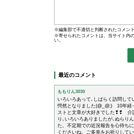
編集部で不適切と判断されたコメン
寄せられたコメントは、当サイト内
い。
最近のコメント
ももりん3030
いろいろあって､しばらく訪問してい
愕然となりました(@_@;) 10
ストと文章が大好きでした❢❢ 介
り､いろいろありましたが､ぬらり
た。不定期での近況報告を心待ちに
くださいね。ご多幸をお祈りしてい