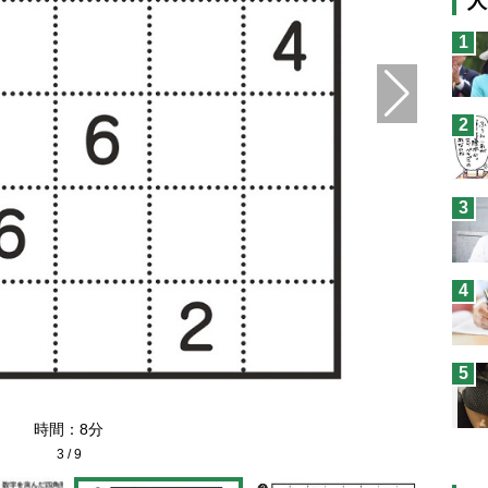
人
猫
1
息
兄
2
予
3
4
5
時間：8分
3
/
9