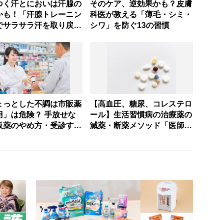
つく汗とにおいは汗腺の
そのケア、逆効果かも？皮膚
かも！「汗腺トレーニン
科医が教える「薄毛・シミ・
でサラサラ汗を取り戻
シワ」を防ぐ13の習慣
熱中症に負けない体へ
ょっとした不調は市販薬
【高血圧、糖尿、コレステロ
用」は危険？ 手放せな
ール】生活習慣病の治療薬の
販薬のやめ方・受診する
減薬・断薬メソッド「医師の
【薬剤師解説】
指導の元、段階的に」【医師
解説】