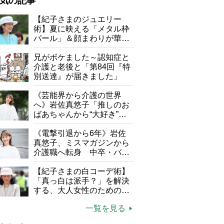
気の記事
が母になつきません
【紀子さまのジュエリー
術】夏に映える「メタル枠
子の遠距離介護サバイバル術
パール」＆顔まわりが華や
がボケました
便利なサービス
ぐ「揺れる一粒」の使い分
け方
兄がボケました～認知症と
防法
介護と老後と「第84回『特
別送達』が届きました」
《芸能界から介護の世界
へ》岩佐真悠子「推しのお
ばあちゃんから“大好き”を
もらえる」理不尽さも吹き
飛ぶ“やりがい”、介護の現
《電撃引退から6年》岩佐
場は「愛おしい」
真悠子、ミスマガジンから
すり合わせて温めたら、手をおわんのような形にして手のひらの真ん中
介護職へ転身 中卒・バイ
るようにあてる。目は閉じたまま、3分ほどそのままに
ト経験ゼロの彼女が見つけ
た“居場所”「社会の役に立
【紀子さまの白コーデ術】
ちながら自分らしくいられ
「真っ白は派手？」を解決
る」
する、大人女性のための上
品夏スタイル4つのコツ
一覧を見る