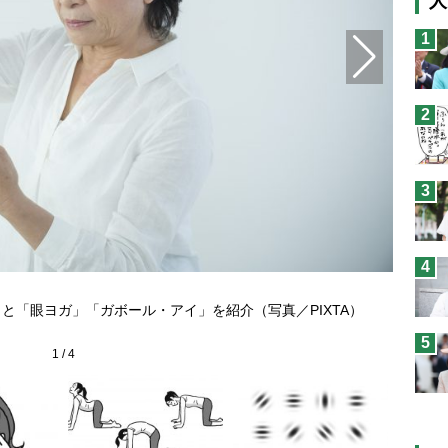
人
猫
1
息
兄
2
予
3
4
両手を
と「眼ヨガ」「ガボール・アイ」を紹介（写真／PIXTA）
5
1
/
4