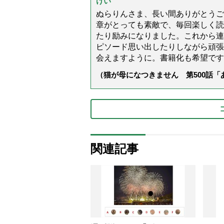
けい
ぬらりんさま、長い間ありがとうご
章がとっても素敵で、毎回楽しく読
たり励みになりました。これから連
ピソード思い出したりしながら頑張
会えますように。書籍化も希望です
（猫が母になつきません 第500話
関連記事