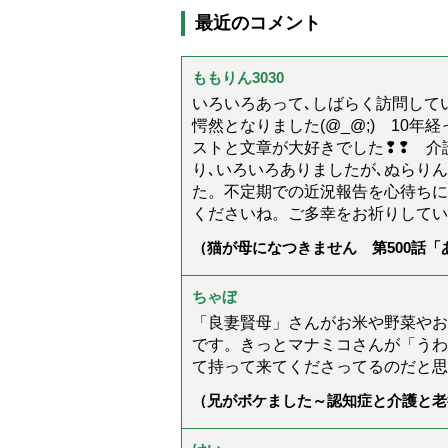
最近のコメント
ももりん3030
いろいろあって､しばらく訪問してい
愕然となりました(@_@;) 10
ストと文章が大好きでした❢❢ 介
り､いろいろありましたが､ぬらり
た。不定期での近況報告を心待ちに
くださいね。ご多幸をお祈りしてい
（猫が母になつきません 第500話
ちゃぼ
「良妻賢母」さんがお米や野菜やお
です。きっとマナミコさんが「うわ
て持って来てくださってるのだと思
（兄がボケました～認知症と介護と老
た」）