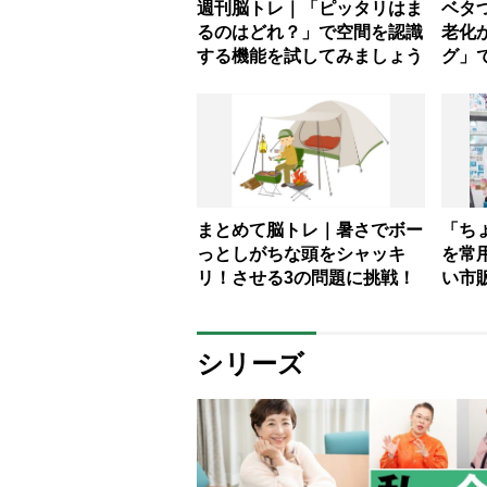
週刊脳トレ｜「ピッタリはま
ベタ
るのはどれ？」で空間を認識
老化
する機能を試してみましょう
グ」
し、
まとめて脳トレ｜暑さでボー
「ち
っとしがちな頭をシャッキ
を常
リ！させる3の問題に挑戦！
い市
目安
シリーズ