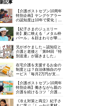
新記事
【介護ポストセブン10周年
特別企画】ヤングケアラー
の認知度は10年で変化｜流
行語大賞にノミネート、法
律にも明記されたが果たし
【紀子さまのジュエリー
て現在は？
術】夏に映える「メタル枠
パール」＆顔まわりが華や
ぐ「揺れる一粒」の使い分
け方
兄がボケました～認知症と
介護と老後と「第84回『特
別送達』が届きました」
在宅介護を支援するお金の
制度とは？自治体独自のサ
ービス「毎月2万円が支給
される」ケースも【FP解
説】
【介護ポストセブン10周年
特別企画】働きながら親の
介護を続けるコツ「介護は
10年以上続くことも…3つ
のフェーズに分けて考えて
《冷え対策と両立》紀子さ
みよう」【社会福祉士解
まに学ぶ「しっかり素材」