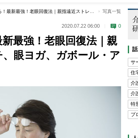
自分で治せる！最新最強！老眼回復法｜親指遠近ストレッチ、眼ヨガ、ガボール・アイ
写真一覧
2020.07.22 06:00
0
最新最強！老眼回復法｜親
話
チ、眼ヨガ、ガボール・ア
サ
住
介
介
特
プ
公
高