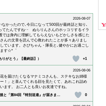
2026-08-07
なかったので､今日になって500回が最終話と知り､
年経ってたんですね･･ ぬらりんさんのホッコリするイラ
護では身内に理解してもらえないもどかしさを感じた
んさんの文章を読んで心救われたことが多々ありまし
しています。さびちゃん・隊長と､健やかにお過ごし
ます☆*゜
+1
「ありがとう」【最終話】）
2026-08-06
花を届けたくなるマナミコさんも、ステキなお姉様
ー！」と喜んでくれる顔を見たくて、あれこれ詰め
います。 お二人とも良いお友達ですね。
0
後と「第84回『特別送達』が届きまし