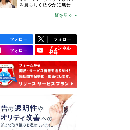
説】
を夏らしく軽やかに魅せる
3つの着こなし法則
一覧を見る
フォロー
フォロー
チャンネル
フォロー
登録