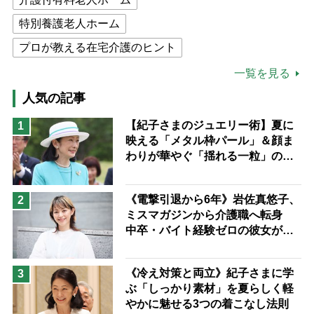
特別養護老人ホーム
プロが教える在宅介護のヒント
公的介護保険制度
介護食
一覧を見る
高木ブー
ケアマネジャー
人気の記事
猫が母になつきません
【紀子さまのジュエリー術】夏に
1
映える「メタル枠パール」＆顔ま
息子の遠距離介護サバイバル術
わりが華やぐ「揺れる一粒」の使
兄がボケました
便利なサービス
い分け方
予防法
《電撃引退から6年》岩佐真悠子、
2
ミスマガジンから介護職へ転身
中卒・バイト経験ゼロの彼女が見
つけた“居場所”「社会の役に立ち
ながら自分らしくいられる」
《冷え対策と両立》紀子さまに学
3
ぶ「しっかり素材」を夏らしく軽
やかに魅せる3つの着こなし法則