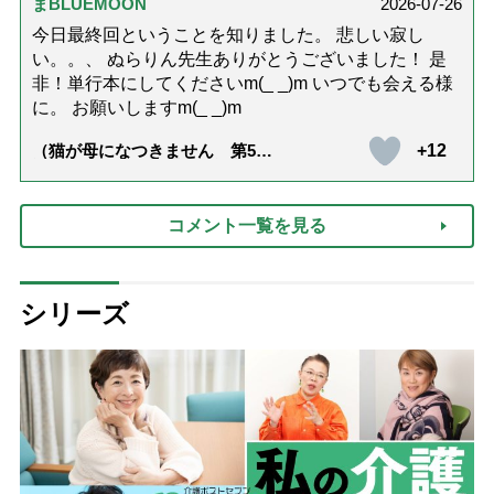
に見せる4つの法則）
まBLUEMOON
2026-07-26
今日最終回ということを知りました。 悲しい寂し
い。。、 ぬらりん先生ありがとうございました！ 是
非！単行本にしてくださいm(_ _)m いつでも会える様
に。 お願いしますm(_ _)m
+12
（猫が母になつきません 第500
話「ありがとう」【最終話】）
コメント一覧を見る
シリーズ