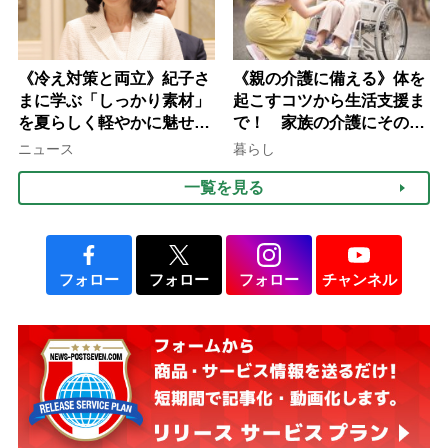
《冷え対策と両立》紀子さ
《親の介護に備える》体を
まに学ぶ「しっかり素材」
起こすコツから生活支援ま
を夏らしく軽やかに魅せる
で！ 家族の介護にそのま
3つの着こなし法則
ま活かせる2つの資格
ニュース
暮らし
一覧を見る
フォロー
フォロー
フォロー
チャンネル