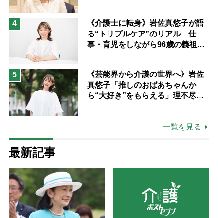
《介護士に転身》岩佐真悠子が語
4
る“トリプルケア”のリアル 仕
事・育児をしながら96歳の義祖母
と同居して介護 プロだから言え
る「家での介護は“雑”でも気にし
《芸能界から介護の世界へ》岩佐
5
ない」
真悠子「推しのおばあちゃんか
ら“大好き”をもらえる」理不尽さ
も吹き飛ぶ“やりがい”、介護の現
場は「愛おしい」
一覧を見る
最新記事