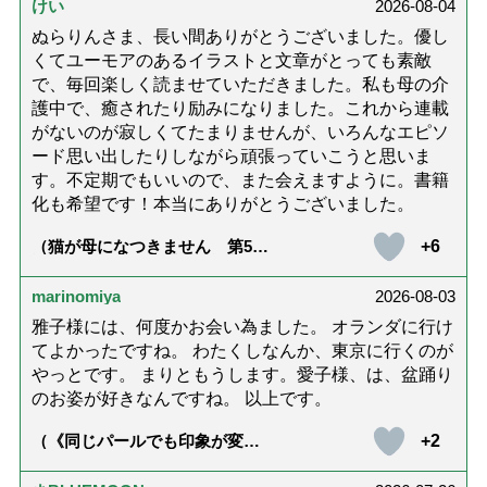
けい
2026-08-04
ぬらりんさま、長い間ありがとうございました。優し
くてユーモアのあるイラストと文章がとっても素敵
で、毎回楽しく読ませていただきました。私も母の介
護中で、癒されたり励みになりました。これから連載
がないのが寂しくてたまりませんが、いろんなエピソ
ード思い出したりしながら頑張っていこうと思いま
す。不定期でもいいので、また会えますように。書籍
化も希望です！本当にありがとうございました。
+6
（猫が母になつきません 第500
話「ありがとう」【最終話】）
marinomiya
2026-08-03
雅子様には、何度かお会い為ました。 オランダに行け
てよかったですね。 わたくしなんか、東京に行くのが
やっとです。 まりともうします。愛子様、は、盆踊り
のお姿が好きなんですね。 以上です。
+2
（《同じパールでも印象が変
化》皇后雅子さまに学ぶ「大人
の夏ネックレス」上品＆涼しげ