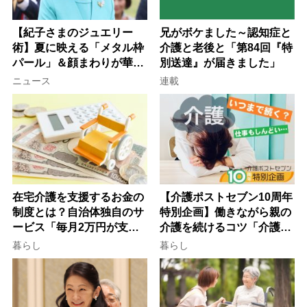
【紀子さまのジュエリー
兄がボケました～認知症と
術】夏に映える「メタル枠
介護と老後と「第84回『特
パール」＆顔まわりが華や
別送達』が届きました」
ぐ「揺れる一粒」の使い分
ニュース
連載
け方
在宅介護を支援するお金の
【介護ポストセブン10周年
制度とは？自治体独自のサ
特別企画】働きながら親の
ービス「毎月2万円が支給
介護を続けるコツ「介護は
される」ケースも【FP解
10年以上続くことも…3つ
暮らし
暮らし
説】
のフェーズに分けて考えて
みよう」【社会福祉士解
説】