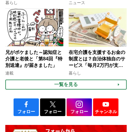
行語大賞にノミネート、法
ぐ「揺れる一粒」の使い分
暮らし
ニュース
律にも明記されたが果たし
け方
て現在は？
兄がボケました～認知症と
在宅介護を支援するお金の
介護と老後と「第84回『特
制度とは？自治体独自のサ
別送達』が届きました」
ービス「毎月2万円が支給
される」ケースも【FP解
連載
暮らし
説】
一覧を見る
フォロー
フォロー
フォロー
チャンネル