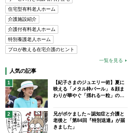
住宅型有料老人ホーム
介護施設紹介
介護付有料老人ホーム
特別養護老人ホーム
プロが教える在宅介護のヒント
公的介護保険制度
介護食
一覧を見る
高木ブー
ケアマネジャー
人気の記事
猫が母になつきません
【紀子さまのジュエリー術】夏に
1
映える「メタル枠パール」＆顔ま
息子の遠距離介護サバイバル術
わりが華やぐ「揺れる一粒」の使
兄がボケました
便利なサービス
い分け方
予防法
兄がボケました～認知症と介護と
2
老後と「第84回『特別送達』が届
きました」