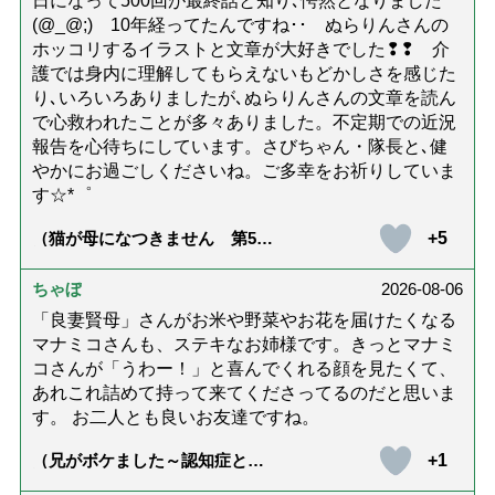
日になって500回が最終話と知り､愕然となりました
(@_@;) 10年経ってたんですね･･ ぬらりんさんの
ホッコリするイラストと文章が大好きでした❢❢ 介
護では身内に理解してもらえないもどかしさを感じた
り､いろいろありましたが､ぬらりんさんの文章を読ん
で心救われたことが多々ありました。不定期での近況
報告を心待ちにしています。さびちゃん・隊長と､健
やかにお過ごしくださいね。ご多幸をお祈りしていま
す☆*゜
+5
（猫が母になつきません 第500
話「ありがとう」【最終話】）
ちゃぼ
2026-08-06
「良妻賢母」さんがお米や野菜やお花を届けたくなる
マナミコさんも、ステキなお姉様です。きっとマナミ
コさんが「うわー！」と喜んでくれる顔を見たくて、
あれこれ詰めて持って来てくださってるのだと思いま
す。 お二人とも良いお友達ですね。
+1
（兄がボケました～認知症と介
護と老後と「第84回『特別送
達』が届きました」）