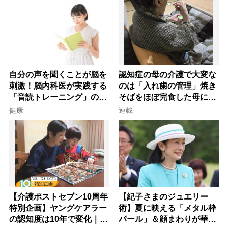
自分の声を聞くことが脳を
認知症の母の介護で大変な
刺激！脳内科医が実践する
のは「入れ歯の管理」焼き
「音読トレーニング」の極
そばをほぼ完食した母に息
意
子が血の気が引いた理由
健康
連載
【介護ポストセブン10周年
【紀子さまのジュエリー
特別企画】ヤングケアラー
術】夏に映える「メタル枠
の認知度は10年で変化｜流
パール」＆顔まわりが華や