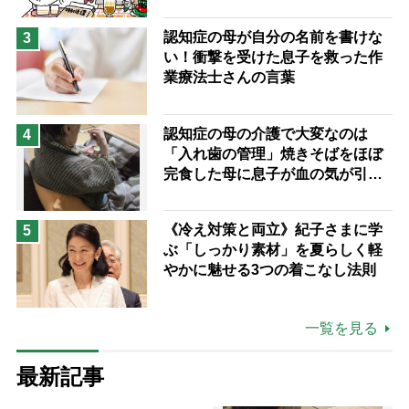
認知症の母が自分の名前を書けな
3
い！衝撃を受けた息子を救った作
業療法士さんの言葉
認知症の母の介護で大変なのは
4
「入れ歯の管理」焼きそばをほぼ
完食した母に息子が血の気が引い
た理由
《冷え対策と両立》紀子さまに学
5
ぶ「しっかり素材」を夏らしく軽
やかに魅せる3つの着こなし法則
一覧を見る
最新記事