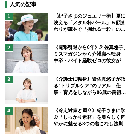
猫が母になつきません
人気の記事
息子の遠距離介護サバイバル術
【紀子さまのジュエリー術】夏に
1
映える「メタル枠パール」＆顔ま
兄がボケました
便利なサービス
わりが華やぐ「揺れる一粒」の使
予防法
い分け方
《電撃引退から6年》岩佐真悠子、
2
ミスマガジンから介護職へ転身
中卒・バイト経験ゼロの彼女が見
つけた“居場所”「社会の役に立ち
ながら自分らしくいられる」
《介護士に転身》岩佐真悠子が語
3
る“トリプルケア”のリアル 仕
事・育児をしながら96歳の義祖母
と同居して介護 プロだから言え
る「家での介護は“雑”でも気にし
《冷え対策と両立》紀子さまに学
4
ない」
ぶ「しっかり素材」を夏らしく軽
やかに魅せる3つの着こなし法則