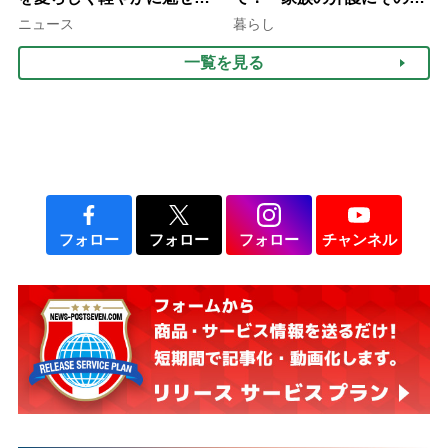
3つの着こなし法則
ま活かせる2つの資格
ニュース
暮らし
一覧を見る
フォロー
フォロー
フォロー
チャンネル