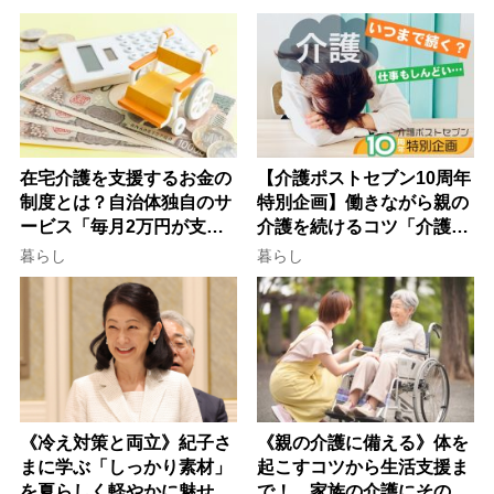
け方
在宅介護を支援するお金の
【介護ポストセブン10周年
制度とは？自治体独自のサ
特別企画】働きながら親の
ービス「毎月2万円が支給
介護を続けるコツ「介護は
される」ケースも【FP解
10年以上続くことも…3つ
暮らし
暮らし
説】
のフェーズに分けて考えて
みよう」【社会福祉士解
説】
《冷え対策と両立》紀子さ
《親の介護に備える》体を
まに学ぶ「しっかり素材」
起こすコツから生活支援ま
を夏らしく軽やかに魅せる
で！ 家族の介護にそのま