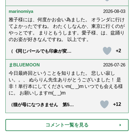
話「ありがとう」【最終話】）
marinomiya
2026-08-03
雅子様には、何度かお会い為ました。 オランダに行け
てよかったですね。 わたくしなんか、東京に行くのが
やっとです。 まりともうします。愛子様、は、盆踊り
のお姿が好きなんですね。 以上です。
+2
（《同じパールでも印象が変
化》皇后雅子さまに学ぶ「大人
の夏ネックレス」上品＆涼しげ
に見せる4つの法則）
まBLUEMOON
2026-07-26
今日最終回ということを知りました。 悲しい寂し
い。。、 ぬらりん先生ありがとうございました！ 是
非！単行本にしてくださいm(_ _)m いつでも会える様
に。 お願いしますm(_ _)m
+12
（猫が母になつきません 第500
話「ありがとう」【最終話】）
コメント一覧を見る