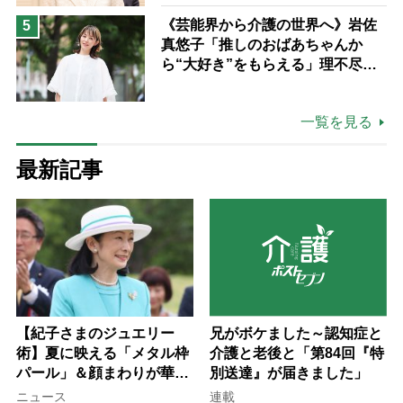
《芸能界から介護の世界へ》岩佐
5
真悠子「推しのおばあちゃんか
ら“大好き”をもらえる」理不尽さ
も吹き飛ぶ“やりがい”、介護の現
場は「愛おしい」
一覧を見る
最新記事
【紀子さまのジュエリー
兄がボケました～認知症と
術】夏に映える「メタル枠
介護と老後と「第84回『特
パール」＆顔まわりが華や
別送達』が届きました」
ぐ「揺れる一粒」の使い分
ニュース
連載