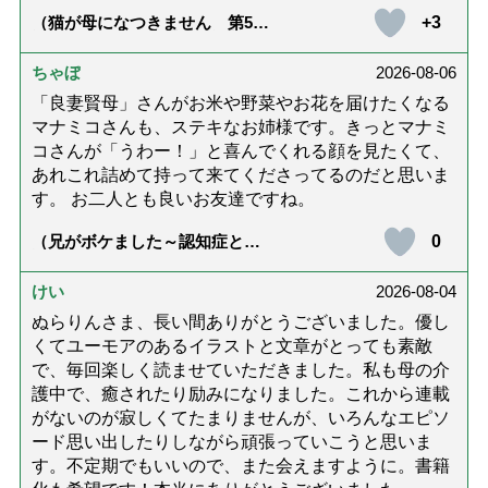
+3
（猫が母になつきません 第500
話「ありがとう」【最終話】）
ちゃぼ
2026-08-06
「良妻賢母」さんがお米や野菜やお花を届けたくなる
マナミコさんも、ステキなお姉様です。きっとマナミ
コさんが「うわー！」と喜んでくれる顔を見たくて、
あれこれ詰めて持って来てくださってるのだと思いま
す。 お二人とも良いお友達ですね。
0
（兄がボケました～認知症と介
護と老後と「第84回『特別送
達』が届きました」）
けい
2026-08-04
ぬらりんさま、長い間ありがとうございました。優し
くてユーモアのあるイラストと文章がとっても素敵
で、毎回楽しく読ませていただきました。私も母の介
護中で、癒されたり励みになりました。これから連載
がないのが寂しくてたまりませんが、いろんなエピソ
ード思い出したりしながら頑張っていこうと思いま
す。不定期でもいいので、また会えますように。書籍