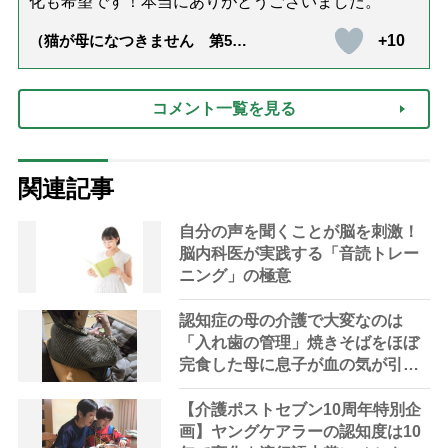
化も希望です！本当にありがとうございました。
+10
（猫が母になつきません 第500
話「ありがとう」【最終話】）
コメント一覧を見る
関連記事
自分の声を聞くことが脳を刺激！
脳内科医が実践する「音読トレー
ニング」の極意
認知症の母の介護で大変なのは
「入れ歯の管理」焼きそばをほぼ
完食した母に息子が血の気が引い
た理由
【介護ポストセブン10周年特別企
画】ヤングケアラーの認知度は10