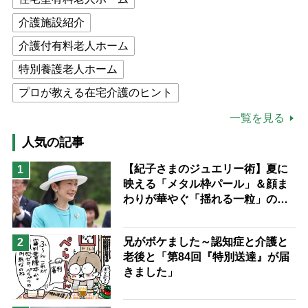
介護施設紹介
介護付有料老人ホーム
特別養護老人ホーム
プロが教える在宅介護のヒント
公的介護保険制度
介護食
一覧を見る
高木ブー
ケアマネジャー
人気の記事
猫が母になつきません
【紀子さまのジュエリー術】夏に
1
映える「メタル枠パール」＆顔ま
息子の遠距離介護サバイバル術
わりが華やぐ「揺れる一粒」の使
兄がボケました
便利なサービス
い分け方
予防法
兄がボケました～認知症と介護と
2
老後と「第84回『特別送達』が届
きました」