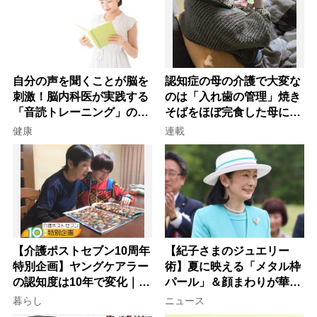
自分の声を聞くことが脳を
認知症の母の介護で大変な
刺激！脳内科医が実践する
のは「入れ歯の管理」焼き
「音読トレーニング」の極
そばをほぼ完食した母に息
意
子が血の気が引いた理由
健康
連載
【介護ポストセブン10周年
【紀子さまのジュエリー
特別企画】ヤングケアラー
術】夏に映える「メタル枠
の認知度は10年で変化｜流
パール」＆顔まわりが華や
行語大賞にノミネート、法
ぐ「揺れる一粒」の使い分
暮らし
ニュース
律にも明記されたが果たし
け方