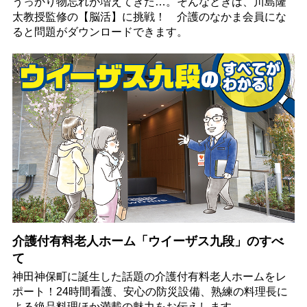
うっかり物忘れが増えてきた…。そんなときは、川島隆
太教授監修の【脳活】に挑戦！ 介護のなかま会員にな
ると問題がダウンロードできます。
介護付有料老人ホーム「ウイーザス九段」のすべ
て
神田神保町に誕生した話題の介護付有料老人ホームをレ
ポート！24時間看護、安心の防災設備、熟練の料理長に
よる絶品料理ほか満載の魅力をお伝えします。