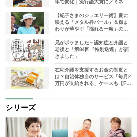
年で変化｜流行語大賞にノミネー
ト、法律にも明記されたが果たし
て現在は？
【紀子さまのジュエリー術】夏に
映える「メタル枠パール」＆顔ま
わりが華やぐ「揺れる一粒」の使
い分け方
兄がボケました～認知症と介護と
老後と「第84回『特別送達』が届
きました」
在宅介護を支援するお金の制度と
は？自治体独自のサービス「毎月2
万円が支給される」ケースも【FP
解説】
シリーズ