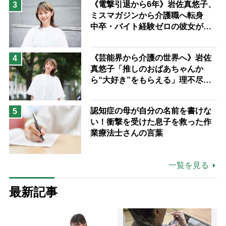
《電撃引退から6年》岩佐真悠子、
3
ミスマガジンから介護職へ転身
中卒・バイト経験ゼロの彼女が見
つけた“居場所”「社会の役に立ち
ながら自分らしくいられる」
《芸能界から介護の世界へ》岩佐
4
真悠子「推しのおばあちゃんか
ら“大好き”をもらえる」理不尽さ
も吹き飛ぶ“やりがい”、介護の現
場は「愛おしい」
認知症の母が自分の名前を書けな
5
い！衝撃を受けた息子を救った作
業療法士さんの言葉
一覧を見る
最新記事