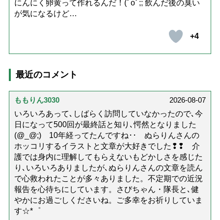
にんにく卵黄って作れるんだ！(ﾟoﾟ;; 飲んだ後の臭い
が気になるけど…
+4
最近のコメント
ももりん3030
2026-08-07
いろいろあって､しばらく訪問していなかったので､今
日になって500回が最終話と知り､愕然となりました
(@_@;) 10年経ってたんですね･･ ぬらりんさんの
ホッコリするイラストと文章が大好きでした❢❢ 介
護では身内に理解してもらえないもどかしさを感じた
り､いろいろありましたが､ぬらりんさんの文章を読ん
で心救われたことが多々ありました。不定期での近況
報告を心待ちにしています。さびちゃん・隊長と､健
やかにお過ごしくださいね。ご多幸をお祈りしていま
す☆*゜