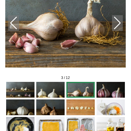
3
/
12