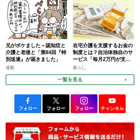
て現在は？
兄がボケました～認知症と
在宅介護を支援するお金の
介護と老後と「第84回『特
制度とは？自治体独自のサ
別送達』が届きました」
ービス「毎月2万円が支給
される」ケースも【FP解
連載
暮らし
説】
一覧を見る
フォロー
フォロー
フォロー
チャンネル