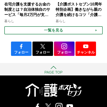
在宅介護を支援するお金の
【介護ポストセブン10周年
制度とは？自治体独自のサ
特別企画】働きながら親の
ービス「毎月2万円が支給
介護を続けるコツ「介護は
される」ケースも【FP解
10年以上続くことも…3つ
暮らし
暮らし
説】
のフェーズに分けて考えて
一覧を見る
みよう」【社会福祉士解
説】
フォロー
フォロー
フォロー
チャンネル
PAGE TOP