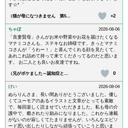
す☆*゜
+2
（猫が母になつきません 第500
話「ありがとう」【最終話】）
ちゃぼ
2026-08-06
「良妻賢母」さんがお米や野菜やお花を届けたくなる
マナミコさんも、ステキなお姉様です。きっとマナミ
コさんが「うわー！」と喜んでくれる顔を見たくて、
あれこれ詰めて持って来てくださってるのだと思いま
す。 お二人とも良いお友達ですね。
0
（兄がボケました～認知症と介
護と老後と「第84回『特別送
達』が届きました」）
けい
2026-08-04
ぬらりんさま、長い間ありがとうございました。優し
くてユーモアのあるイラストと文章がとっても素敵
で、毎回楽しく読ませていただきました。私も母の介
護中で、癒されたり励みになりました。これから連載
がないのが寂しくてたまりませんが、いろんなエピソ
ード思い出したりしながら頑張っていこうと思いま