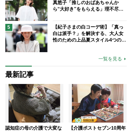
真悠子「推しのおばあちゃんか
ら“大好き”をもらえる」理不尽さ
も吹き飛ぶ“やりがい”、介護の現
場は「愛おしい」
【紀子さまの白コーデ術】「真っ
5
白は派手？」を解決する、大人女
性のための上品夏スタイル4つのコ
ツ
一覧を見る
最新記事
認知症の母の介護で大変な
【介護ポストセブン10周年