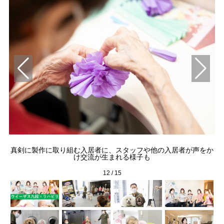
リ
真剣に製作に取り組む入居者に、スタッフや他の入居者が声をか
チ
け交流が生まれる様子も
12
/
15