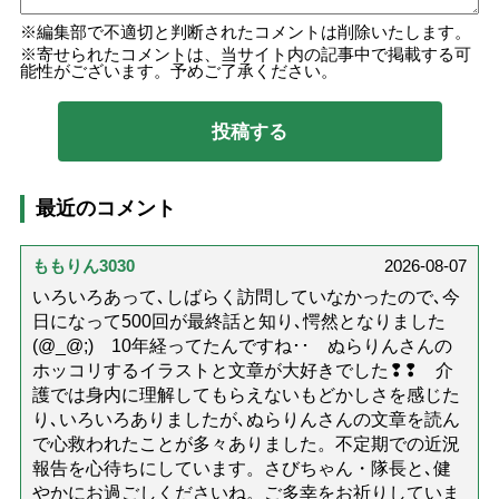
編集部で不適切と判断されたコメントは削除いたします。
寄せられたコメントは、当サイト内の記事中で掲載する可
能性がございます。予めご了承ください。
最近のコメント
ももりん3030
2026-08-07
いろいろあって､しばらく訪問していなかったので､今
日になって500回が最終話と知り､愕然となりました
(@_@;) 10年経ってたんですね･･ ぬらりんさんの
ホッコリするイラストと文章が大好きでした❢❢ 介
護では身内に理解してもらえないもどかしさを感じた
り､いろいろありましたが､ぬらりんさんの文章を読ん
で心救われたことが多々ありました。不定期での近況
報告を心待ちにしています。さびちゃん・隊長と､健
やかにお過ごしくださいね。ご多幸をお祈りしていま