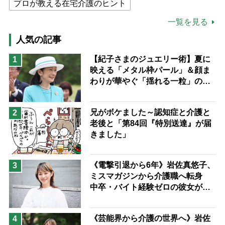
プロが教える在宅介護のヒント
公的介護保険制度
介護食
一覧を見る
高木ブー
ケアマネジャー
人気の記事
猫が母になつきません
【紀子さまのジュエリー術】夏に
1
映える「メタル枠パール」＆顔ま
息子の遠距離介護サバイバル術
わりが華やぐ「揺れる一粒」の使
兄がボケました
便利なサービス
い分け方
予防法
兄がボケました～認知症と介護と
2
老後と「第84回『特別送達』が届
きました」
《電撃引退から6年》岩佐真悠子、
3
ミスマガジンから介護職へ転身
中卒・バイト経験ゼロの彼女が見
つけた“居場所”「社会の役に立ち
ながら自分らしくいられる」
《芸能界から介護の世界へ》岩佐
4