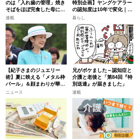
のは「入れ歯の管理」焼き
特別企画】ヤングケアラー
そばをほぼ完食した母に息
の認知度は10年で変化｜流
子が血の気が引いた理由
行語大賞にノミネート、法
連載
暮らし
律にも明記されたが果たし
て現在は？
【紀子さまのジュエリー
兄がボケました～認知症と
術】夏に映える「メタル枠
介護と老後と「第84回『特
パール」＆顔まわりが華や
別送達』が届きました」
ぐ「揺れる一粒」の使い分
ニュース
連載
け方