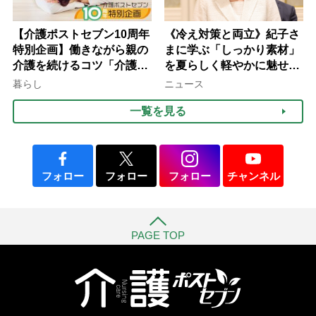
【介護ポストセブン10周年
《冷え対策と両立》紀子さ
特別企画】働きながら親の
まに学ぶ「しっかり素材」
介護を続けるコツ「介護は
を夏らしく軽やかに魅せる
10年以上続くことも…3つ
3つの着こなし法則
暮らし
ニュース
のフェーズに分けて考えて
一覧を見る
みよう」【社会福祉士解
説】
フォロー
フォロー
フォロー
チャンネル
PAGE TOP