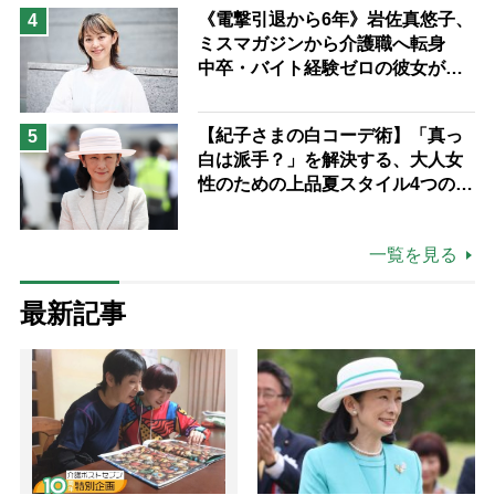
《電撃引退から6年》岩佐真悠子、
4
ミスマガジンから介護職へ転身
中卒・バイト経験ゼロの彼女が見
つけた“居場所”「社会の役に立ち
ながら自分らしくいられる」
【紀子さまの白コーデ術】「真っ
5
白は派手？」を解決する、大人女
性のための上品夏スタイル4つのコ
ツ
一覧を見る
最新記事