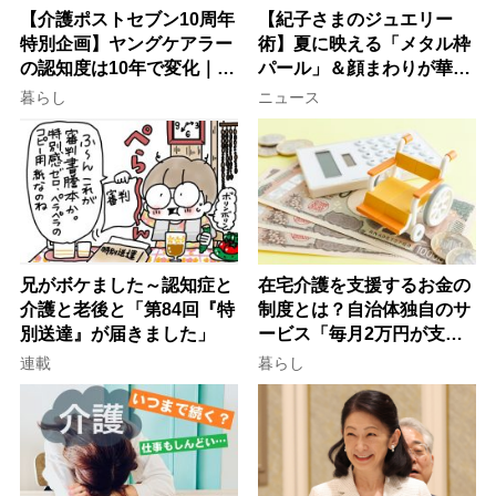
【介護ポストセブン10周年
【紀子さまのジュエリー
特別企画】ヤングケアラー
術】夏に映える「メタル枠
の認知度は10年で変化｜流
パール」＆顔まわりが華や
行語大賞にノミネート、法
ぐ「揺れる一粒」の使い分
暮らし
ニュース
律にも明記されたが果たし
け方
て現在は？
兄がボケました～認知症と
在宅介護を支援するお金の
介護と老後と「第84回『特
制度とは？自治体独自のサ
別送達』が届きました」
ービス「毎月2万円が支給
される」ケースも【FP解
連載
暮らし
説】