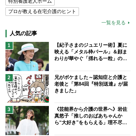
特別養護老人ホーム
プロが教える在宅介護のヒント
公的介護保険制度
介護食
一覧を見る
高木ブー
ケアマネジャー
人気の記事
猫が母になつきません
【紀子さまのジュエリー術】夏に
1
映える「メタル枠パール」＆顔ま
息子の遠距離介護サバイバル術
わりが華やぐ「揺れる一粒」の使
兄がボケました
便利なサービス
い分け方
予防法
兄がボケました～認知症と介護と
2
老後と「第84回『特別送達』が届
きました」
《芸能界から介護の世界へ》岩佐
3
真悠子「推しのおばあちゃんか
ら“大好き”をもらえる」理不尽さ
も吹き飛ぶ“やりがい”、介護の現
場は「愛おしい」