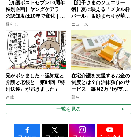
【介護ポストセブン10周年
【紀子さまのジュエリー
特別企画】ヤングケアラー
術】夏に映える「メタル枠
の認知度は10年で変化｜流
パール」＆顔まわりが華や
行語大賞にノミネート、法
ぐ「揺れる一粒」の使い分
暮らし
ニュース
律にも明記されたが果たし
け方
て現在は？
兄がボケました～認知症と
在宅介護を支援するお金の
介護と老後と「第84回『特
制度とは？自治体独自のサ
別送達』が届きました」
ービス「毎月2万円が支給
される」ケースも【FP解
連載
暮らし
説】
一覧を見る