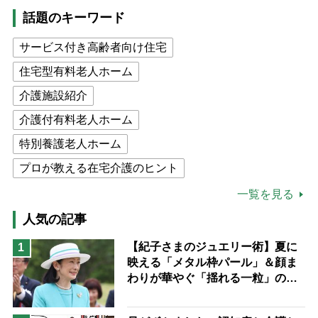
話題のキーワード
サービス付き高齢者向け住宅
住宅型有料老人ホーム
介護施設紹介
介護付有料老人ホーム
特別養護老人ホーム
プロが教える在宅介護のヒント
公的介護保険制度
介護食
一覧を見る
高木ブー
ケアマネジャー
人気の記事
猫が母になつきません
【紀子さまのジュエリー術】夏に
1
映える「メタル枠パール」＆顔ま
息子の遠距離介護サバイバル術
わりが華やぐ「揺れる一粒」の使
兄がボケました
便利なサービス
い分け方
予防法