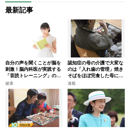
最新記事
自分の声を聞くことが脳を
認知症の母の介護で大変な
刺激！脳内科医が実践する
のは「入れ歯の管理」焼き
「音読トレーニング」の極
そばをほぼ完食した母に息
意
子が血の気が引いた理由
健康
連載