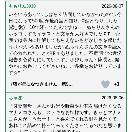
ももりん3030
2026-08-07
いろいろあって､しばらく訪問していなかったので､今
日になって500回が最終話と知り､愕然となりました
(@_@;) 10年経ってたんですね･･ ぬらりんさんの
ホッコリするイラストと文章が大好きでした❢❢ 介
護では身内に理解してもらえないもどかしさを感じた
り､いろいろありましたが､ぬらりんさんの文章を読ん
で心救われたことが多々ありました。不定期での近況
報告を心待ちにしています。さびちゃん・隊長と､健
やかにお過ごしくださいね。ご多幸をお祈りしていま
す☆*゜
+3
（猫が母になつきません 第500
話「ありがとう」【最終話】）
ちゃぼ
2026-08-06
「良妻賢母」さんがお米や野菜やお花を届けたくなる
マナミコさんも、ステキなお姉様です。きっとマナミ
コさんが「うわー！」と喜んでくれる顔を見たくて、
あれこれ詰めて持って来てくださってるのだと思いま
す。 お二人とも良いお友達ですね。