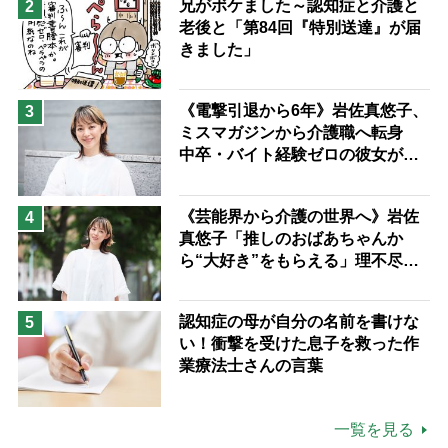
兄がボケました～認知症と介護と
2
老後と「第84回『特別送達』が届
きました」
《電撃引退から6年》岩佐真悠子、
3
ミスマガジンから介護職へ転身
中卒・バイト経験ゼロの彼女が見
つけた“居場所”「社会の役に立ち
ながら自分らしくいられる」
《芸能界から介護の世界へ》岩佐
4
真悠子「推しのおばあちゃんか
ら“大好き”をもらえる」理不尽さ
も吹き飛ぶ“やりがい”、介護の現
場は「愛おしい」
認知症の母が自分の名前を書けな
5
い！衝撃を受けた息子を救った作
業療法士さんの言葉
一覧を見る