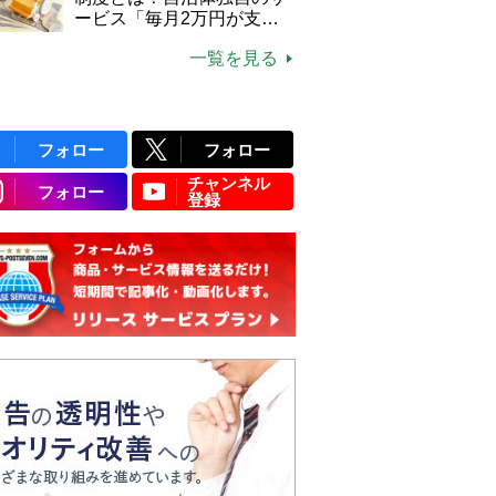
ービス「毎月2万円が支給
される」ケースも【FP解
一覧を見る
説】
フォロー
フォロー
チャンネル
フォロー
登録