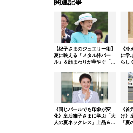
関連記事
【紀子さまのジュエリー術】
《冷
夏に映える「メタル枠パー
に学
ル」＆顔まわりが華やぐ「揺
らし
れる一粒」の使い分け方
着こ
《同じパールでも印象が変
《首
化》皇后雅子さまに学ぶ「大
げ》
人の夏ネックレス」上品＆涼
「夏
しげに見せる4つの法則
カラ