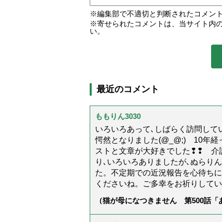
編集部で不適切と判断されたコメン
寄せられたコメントは、当サイト内
い。
最近のコメント
ももりん3030
いろいろあって､しばらく訪問してい
愕然となりました(@_@;) 10
ストと文章が大好きでした❢❢ 介
り､いろいろありましたが､ぬらり
た。不定期での近況報告を心待ちに
くださいね。ご多幸をお祈りしてい
（猫が母になつきません 第500話