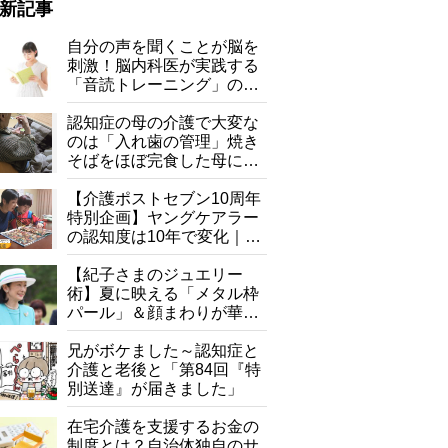
新記事
自分の声を聞くことが脳を
刺激！脳内科医が実践する
「音読トレーニング」の極
意
認知症の母の介護で大変な
のは「入れ歯の管理」焼き
そばをほぼ完食した母に息
子が血の気が引いた理由
【介護ポストセブン10周年
特別企画】ヤングケアラー
の認知度は10年で変化｜流
行語大賞にノミネート、法
律にも明記されたが果たし
【紀子さまのジュエリー
て現在は？
術】夏に映える「メタル枠
パール」＆顔まわりが華や
ぐ「揺れる一粒」の使い分
け方
兄がボケました～認知症と
介護と老後と「第84回『特
別送達』が届きました」
在宅介護を支援するお金の
制度とは？自治体独自のサ