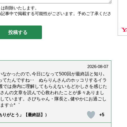
トは削除いたします。
の記事中で掲載する可能性がございます。予めご了承くださ
2026-08-07
なかったので､今日になって500回が最終話と知り､
年経ってたんですね･･ ぬらりんさんのホッコリするイラ
護では身内に理解してもらえないもどかしさを感じた
んさんの文章を読んで心救われたことが多々ありまし
しています。さびちゃん・隊長と､健やかにお過ごし
ます☆*゜
+5
「ありがとう」【最終話】）