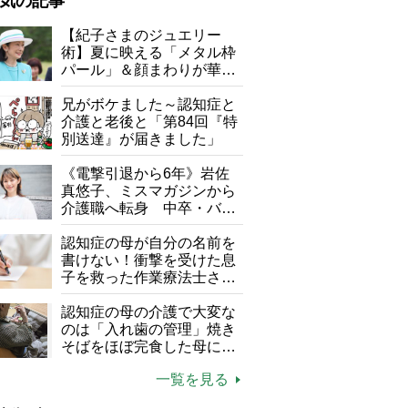
気の記事
が母になつきません
【紀子さまのジュエリー
術】夏に映える「メタル枠
子の遠距離介護サバイバル術
パール」＆顔まわりが華や
がボケました
便利なサービス
ぐ「揺れる一粒」の使い分
け方
兄がボケました～認知症と
防法
介護と老後と「第84回『特
別送達』が届きました」
《電撃引退から6年》岩佐
真悠子、ミスマガジンから
介護職へ転身 中卒・バイ
ト経験ゼロの彼女が見つけ
た“居場所”「社会の役に立
認知症の母が自分の名前を
ちながら自分らしくいられ
書けない！衝撃を受けた息
る」
子を救った作業療法士さん
の言葉
認知症の母の介護で大変な
のは「入れ歯の管理」焼き
そばをほぼ完食した母に息
子が血の気が引いた理由
一覧を見る