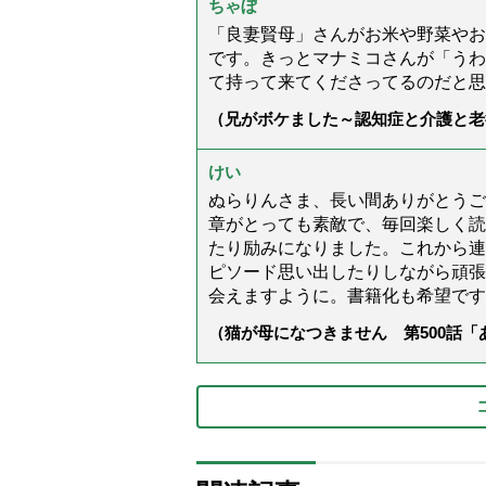
ちゃぼ
「良妻賢母」さんがお米や野菜やお
です。きっとマナミコさんが「うわ
て持って来てくださってるのだと思
（兄がボケました～認知症と介護と老
た」）
けい
ぬらりんさま、長い間ありがとうご
章がとっても素敵で、毎回楽しく読
たり励みになりました。これから連
ピソード思い出したりしながら頑張
会えますように。書籍化も希望です
（猫が母になつきません 第500話