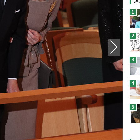
人
猫
1
息
兄
2
予
3
4
5