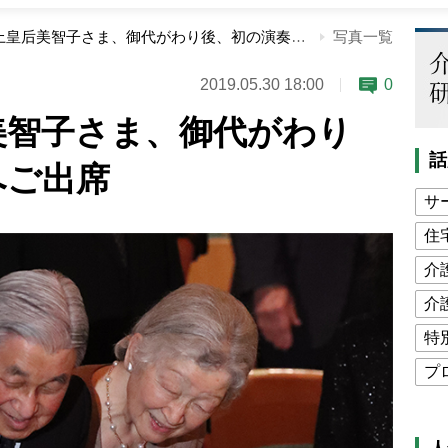
上皇さま上皇后美智子さま、御代がわり後、初の演奏会へご出席
写真一覧
2019.05.30 18:00
0
美智子さま、御代がわり
話
へご出席
サ
住
介
介
特
プ
公
高