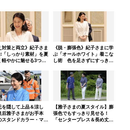
え対策と両立》紀子さま
《脱・膨張色》紀子さまに学
ぶ「しっかり素材」を夏
ぶ「オールホワイト」着こな
く軽やかに魅せる3つの
し術 色を足さずにすっきり
なし法則
見せる3つのテク
元を隠して上品＆涼し
【雅子さまの夏スタイル】膨
皇后雅子さまがお手本
張色でもすっきり見せる！
のスタンドカラー・マオ
「センタープレス＆長め丈」
ー」重たく見せないテク
で作る大人の白パンツ着こな