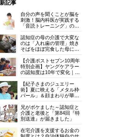
新記事
自分の声を聞くことが脳を
刺激！脳内科医が実践する
「音読トレーニング」の極
意
認知症の母の介護で大変な
のは「入れ歯の管理」焼き
そばをほぼ完食した母に息
子が血の気が引いた理由
【介護ポストセブン10周年
特別企画】ヤングケアラー
の認知度は10年で変化｜流
行語大賞にノミネート、法
律にも明記されたが果たし
【紀子さまのジュエリー
て現在は？
術】夏に映える「メタル枠
パール」＆顔まわりが華や
ぐ「揺れる一粒」の使い分
け方
兄がボケました～認知症と
介護と老後と「第84回『特
別送達』が届きました」
在宅介護を支援するお金の
制度とは？自治体独自のサ