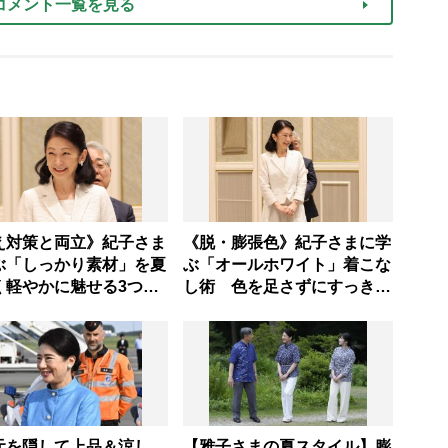
コメント一覧を見る
え対策と両立》紀子さま
《脱・膨張色》紀子さまに学
ぶ「しっかり素材」を夏
ぶ「オールホワイト」着こな
く軽やかに魅せる3つの
し術 色を足さずにすっきり
なし法則
見せる3つのテク
元を隠して上品＆涼し
【雅子さまの夏スタイル】膨