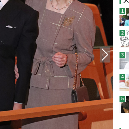
人
猫
1
息
兄
2
予
3
4
5