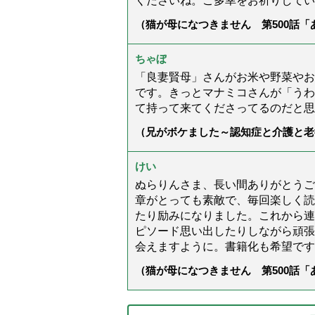
くださいね。ご多幸をお祈りしてい
（猫が母になつきません 第500話
ちゃぼ
「良妻賢母」さんがお米や野菜やお
です。きっとマナミコさんが「うわ
て持って来てくださってるのだと思
（兄がボケました～認知症と介護と老
た」）
けい
ぬらりんさま、長い間ありがとうご
章がとっても素敵で、毎回楽しく読
たり励みになりました。これから連
ピソード思い出したりしながら頑張
会えますように。書籍化も希望です
（猫が母になつきません 第500話