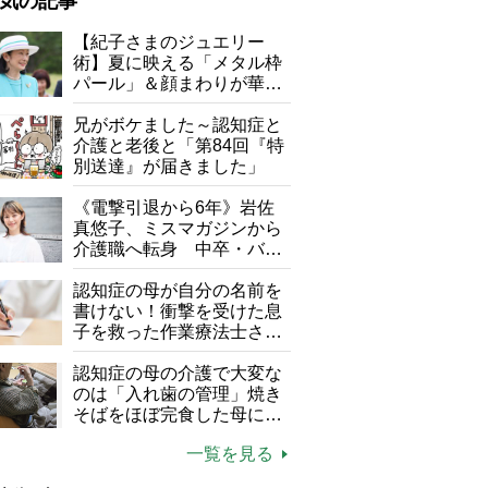
気の記事
が母になつきません
【紀子さまのジュエリー
術】夏に映える「メタル枠
子の遠距離介護サバイバル術
パール」＆顔まわりが華や
がボケました
便利なサービス
ぐ「揺れる一粒」の使い分
け方
兄がボケました～認知症と
防法
介護と老後と「第84回『特
別送達』が届きました」
《電撃引退から6年》岩佐
真悠子、ミスマガジンから
介護職へ転身 中卒・バイ
ト経験ゼロの彼女が見つけ
た“居場所”「社会の役に立
認知症の母が自分の名前を
ちながら自分らしくいられ
書けない！衝撃を受けた息
る」
子を救った作業療法士さん
の言葉
認知症の母の介護で大変な
のは「入れ歯の管理」焼き
そばをほぼ完食した母に息
子が血の気が引いた理由
一覧を見る