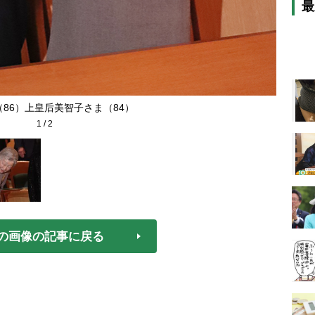
最
86）上皇后美智子さま（84）
1
/
2
の画像の記事に戻る