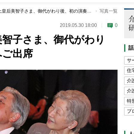
上皇さま上皇后美智子さま、御代がわり後、初の演奏会へご出席
写真一覧
2019.05.30 18:00
0
美智子さま、御代がわり
話
へご出席
サ
住
介
介
特
プ
公
高