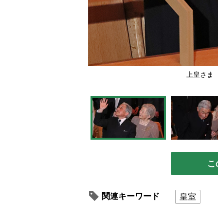
上皇さま（
こ
関連キーワード
皇室