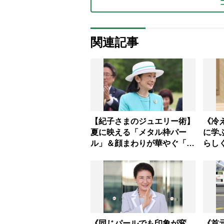
関連記事
【紀子さまのジュエリー術】
《冷
夏に映える「メタル枠パー
に学
ル」＆顔まわりが華やぐ「揺
らし
れる一粒」の使い分け方
着こ
《同じパールでも印象が変
《首