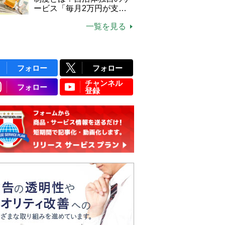
ービス「毎月2万円が支給
される」ケースも【FP解
一覧を見る
説】
フォロー
フォロー
チャンネル
フォロー
登録