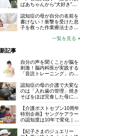
る」
ばあちゃんから“大好き”を
もらえる」理不尽さも吹き
飛ぶ“やりがい”、介護の現
認知症の母が自分の名前を
場は「愛おしい」
書けない！衝撃を受けた息
子を救った作業療法士さん
の言葉
一覧を見る
新記事
自分の声を聞くことが脳を
刺激！脳内科医が実践する
「音読トレーニング」の極
意
認知症の母の介護で大変な
のは「入れ歯の管理」焼き
そばをほぼ完食した母に息
子が血の気が引いた理由
【介護ポストセブン10周年
特別企画】ヤングケアラー
の認知度は10年で変化｜流
行語大賞にノミネート、法
律にも明記されたが果たし
【紀子さまのジュエリー