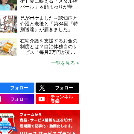
て現在は？
術】夏に映える「メタル枠
パール」＆顔まわりが華や
ぐ「揺れる一粒」の使い分
け方
兄がボケました～認知症と
介護と老後と「第84回『特
別送達』が届きました」
在宅介護を支援するお金の
制度とは？自治体独自のサ
ービス「毎月2万円が支給
される」ケースも【FP解
一覧を見る
説】
フォロー
フォロー
チャンネル
フォロー
登録