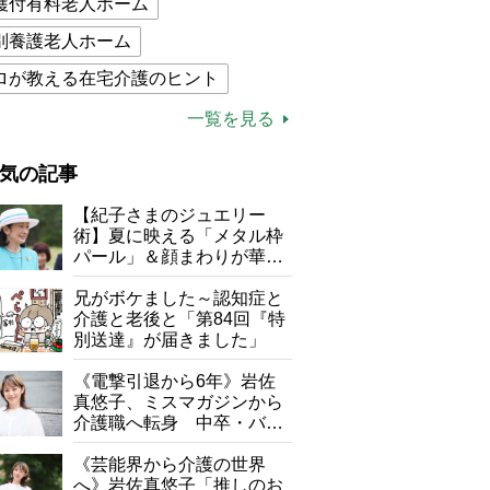
護付有料老人ホーム
別養護老人ホーム
ロが教える在宅介護のヒント
的介護保険制度
介護食
一覧を見る
木ブー
ケアマネジャー
気の記事
が母になつきません
【紀子さまのジュエリー
子の遠距離介護サバイバル術
術】夏に映える「メタル枠
パール」＆顔まわりが華や
がボケました
便利なサービス
ぐ「揺れる一粒」の使い分
け方
兄がボケました～認知症と
防法
介護と老後と「第84回『特
別送達』が届きました」
《電撃引退から6年》岩佐
真悠子、ミスマガジンから
介護職へ転身 中卒・バイ
ト経験ゼロの彼女が見つけ
た“居場所”「社会の役に立
《芸能界から介護の世界
ちながら自分らしくいられ
へ》岩佐真悠子「推しのお