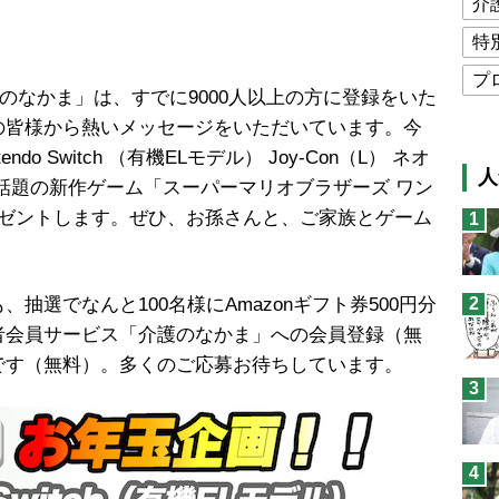
介
特
プ
のなかま」は、すでに9000人以上の方に登録をいた
公
の皆様から熱いメッセージをいただいています。今
高
o Switch （有機ELモデル） Joy-Con（L） ネオ
人
と話題の新作ゲーム「スーパーマリオブラザーズ ワン
猫
レゼントします。ぜひ、お孫さんと、ご家族とゲーム
1
息
兄
選でなんと100名様にAmazonギフト券500円分
2
予
者会員サービス「介護のなかま」への会員登録（無
です（無料）。多くのご応募お待ちしています。
3
4